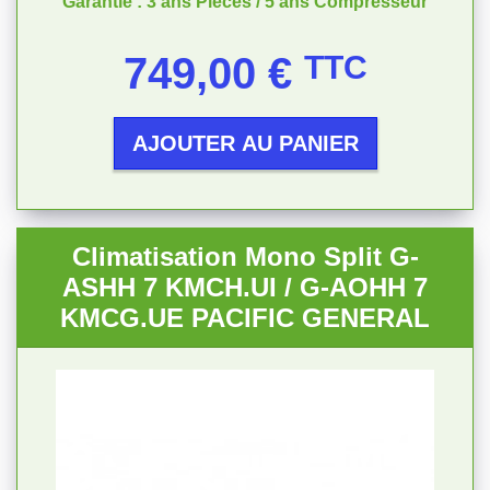
Garantie : 3 ans Pièces / 5 ans Compresseur
Prix
749,00 €
TTC
AJOUTER AU PANIER
Climatisation Mono Split G-
ASHH 7 KMCH.UI / G-AOHH 7
KMCG.UE PACIFIC GENERAL