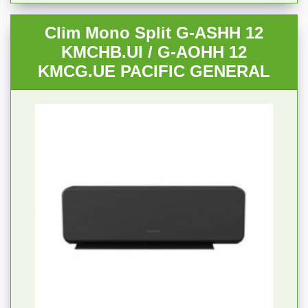
Clim Mono Split G-ASHH 12
KMCHB.UI / G-AOHH 12
KMCG.UE PACIFIC GENERAL