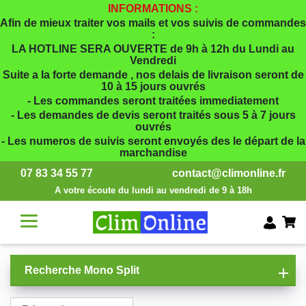
INFORMATIONS :
Afin de mieux traiter vos mails et vos suivis de commandes
:
LA HOTLINE SERA OUVERTE de 9h à 12h du Lundi au
Vendredi
Suite a la forte demande , nos delais de livraison seront de
10 à 15 jours ouvrés
- Les commandes seront traitées immediatement
- Les demandes de devis seront traités sous 5 à 7 jours
ouvrés
- Les numeros de suivis seront envoyés des le départ de la
marchandise
07 83 34 55 77
contact@climonline.fr
A votre écoute du lundi au vendredi de 9 à 18h
Recherche Mono Split