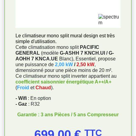
Le climatiseur mono split mural design est très
simple d'utilisation.
Cette climatisation mono split
PACIFIC
GENERAL
(modèle
G-ASHH 7 KNCH.UI / G-
AOHH 7 KNCA.UE
Blanc), Essentiel, propose
une puissance de
2,00 kW
/
2,50 kW
,
dimensionné pour une pièce moins de 20 m².
Ce climatiseur mono split inverter appartient au
coefficient saisonnier énergétique A++/A+
(
Froid
et
Chaud
).
- Wifi
: En option
- Gaz
: R32
Garantie : 3 ans Pièces / 5 ans Compresseur
Prix
699,00 €
TTC