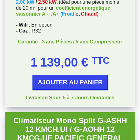
2,00 kW
/
2,50 kW
, idéal pour une pièce moins
de 20 m², pour un
coefficient énergétique
saiso
nnier A++/A+
(
Froid
et
Chaud
).
- Wifi
: En option
- Gaz
: R32
Garantie : 3 ans Pièces / 5 ans Compresseur
Prix
1 139,00 €
TTC
AJOUTER AU PANIER
Livraison Sous 5 à 7 Jours Ouvrables
Climatiseur Mono Split G-ASHH
12 KMCH.UI / G-AOHH 12
KMCG.UE PACIFIC GENERAL