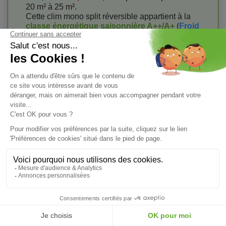
20 m² à 25 m².
Cette clim mono split réversible appartient à la
classe énergétique saisonnière A++/A+
(
Froid
et
Chaud
).
- Wifi
: En option
- Gaz
: R32
Garantie : 3 ans Pièces / 5 ans Compresseur
Prix
1 229,00 €
TTC
AJOUTER AU PANIER
Livraison Sous 5 à 7 Jours Ouvrables
Climatisation Mono Split G-
ASHH 9 KGTH.UI / G-AOHH 9