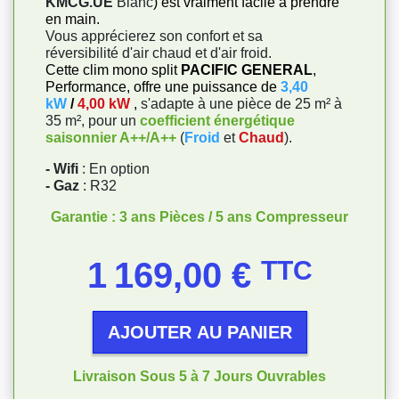
KMCG.UE
Blanc
) est vraiment facile à prendre
en main.
Vous apprécierez son confort et sa
réversibilité d'air chaud et d'air froid.
Cette clim mono split
PACIFIC GENERAL
,
Performance, offre une puissance de
3,40
kW
/
4,00 kW
,
s'adapte à une pièce de 25 m² à
35 m², pour un
coefficient énergétique
saisonnier A++/A++
(
Froid
et
Chaud
).
- Wifi
: En option
- Gaz
: R32
Garantie : 3 ans Pièces / 5 ans Compresseur
Prix
1 169,00 €
TTC
AJOUTER AU PANIER
Livraison Sous 5 à 7 Jours Ouvrables