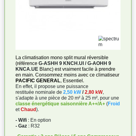
La climatisation mono split mural réversible
(référence
G-ASHH 9 KNCH.UI / G-AOHH 9
KNCA.UE
Blanc) est vraiment facile à prendre
en main. Consommez moins avec ce climatiseur
PACIFIC GENERAL
, Essentiel.
En effet, il propose une puissance
restituée nominale de
2,50 kW
/
2,80 kW
,
s'adapte à une pièce de 20 m² à 25 m², pour une
classe énergétique saisonnière A++/A+
(
Froid
et
Chaud
).
- Wifi
: En option
- Gaz
: R32