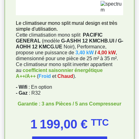
Le climatiseur mono split mural design est très
simple d'utilisation.
Cette climatisation mono split
PACIFIC
GENERAL
(modèle
G-ASHH 12 KMCHB.UI / G-
AOHH 12 KMCG.UE
Noir), Performance,
propose une puissance de
3,40 kW
/
4,00 kW
,
dimensionné pour une pièce de 25 m² à 35 m².
Ce climatiseur mono split inverter appartient
au
coefficient saisonnier énergétique
A++/A++
(
Froid
et
Chaud
).
- Wifi
: En option
- Gaz
: R32
Garantie : 3 ans Pièces / 5 ans Compresseur
Prix
1 199,00 €
TTC