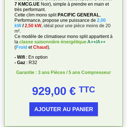
7 KMCG.UE
Noir), simple à prendre en main et
très performant.
Cette clim mono split
PACIFIC GENERAL
,
Performance, propose une puissance de
2,00
kW
/
2,50 kW
,
idéal pour une pièce moins de 20
m².
Ce modèle de climatiseur mono split appartient à
la
classe saisonnière énergétique
A++/A++
(
Froid
et
Chaud
).
- Wifi
: En option
- Gaz
: R32
Garantie : 3 ans Pièces / 5 ans Compresseur
Prix
929,00 €
TTC
AJOUTER AU PANIER