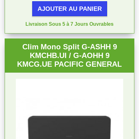
AJOUTER AU PANIER
Livraison Sous 5 à 7 Jours Ouvrables
Clim Mono Split G-ASHH 9
KMCHB.UI / G-AOHH 9
KMCG.UE PACIFIC GENERAL