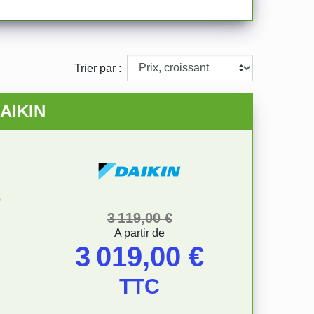
Trier par :
DAIKIN
0
Prix de base
Prix
3 119,00 €
A partir de
3 019,00 €
TTC