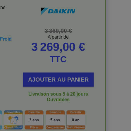
une
Prix de base
Prix
3 369,00 €
A partir de
Froid
3 269,00 €
TTC
AJOUTER AU PANIER
Livraison sous 5 à 20 jours
Ouvrables
3 ans
5 ans
0 an