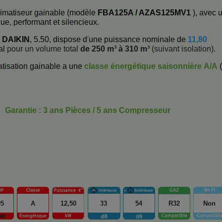
climatiseur gainable (modèle
FBA125A / AZAS125MV1
), avec 
que, performant et silencieux.
e
DAIKIN
, 5.50, dispose d'une puissance nominale de
11,80
al
pour un volume total
de 250 m³ à 310 m³
(suivant isolation).
tisation gainable a une
classe énergétique saisonnière
A/A
(
Garantie : 3 ans Pièces / 5 ans Compresseur
05
A
12,50
33
54
R32
Non