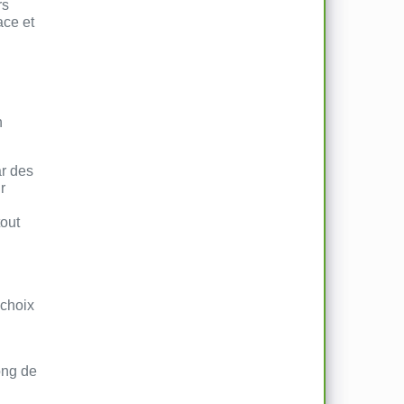
rs
ace et
n
ar des
r
tout
 choix
ong de