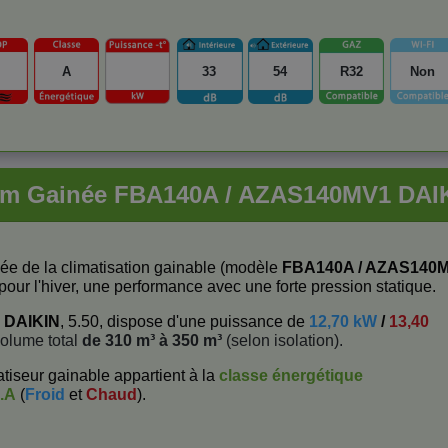
A
33
54
R32
Non
im Gainée FBA140A / AZAS140MV1 DAI
ée de la climatisation gainable (modèle
FBA140A / AZAS140
pour l'hiver, une performance avec une forte pression statique.
e
DAIKIN
, 5.50, dispose d'une puissance de
12,70 kW
/
13,40
olume total
de 310 m³ à 350 m³
(selon isolation).
tiseur gainable appartient à la
classe énergétique
.A
(
Froid
et
Chaud
).