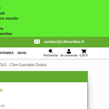
:
edi
ours ouvrés
és
handise
contact@climonline.fr
AFFAIRES
DEVIS
Recherche
0,00 €
Se connecter
ZAS - Clim Gainable Daikin
in
 un