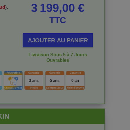
3 199,00 €
ud
).
TTC
AJOUTER AU PANIER
Livraison Sous 5 à 7 Jours
Ouvrables
3 ans
5 ans
0 an
KIN