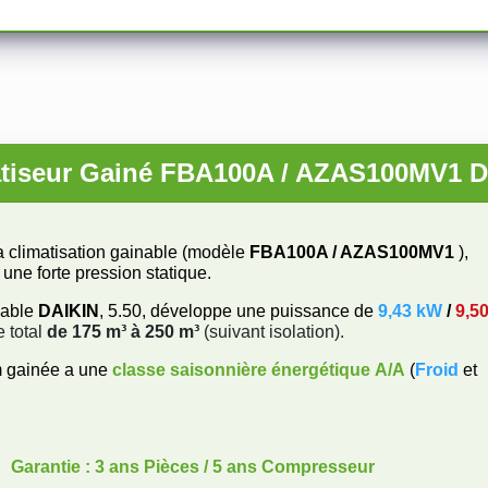
tiseur Gainé FBA100A / AZAS100MV1 
a climatisation gainable (modèle
FBA100A / AZAS100MV1
),
 une forte pression statique.
nable
DAIKIN
, 5.50, développe une puissance de
9,43 kW
/
9,5
 total
de 175 m³ à 250 m³
(suivant isolation).
m gainée a une
classe saisonnière énergétique
A/A
(
Froid
et
Garantie : 3 ans Pièces / 5 ans Compresseur