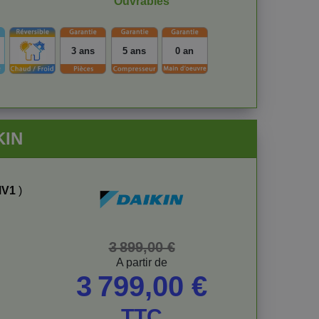
Ouvrables
3 ans
5 ans
0 an
KIN
MV1
)
Prix de base
Prix
3 899,00 €
A partir de
3 799,00 €
TTC