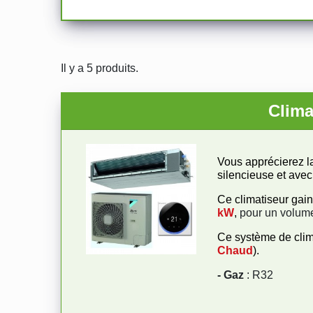
Il y a 5 produits.
Clima
Vous apprécierez l
silencieuse et avec
Ce climatiseur gai
kW
,
pour un volume
Ce système de cli
Chaud
).
- Gaz
: R32