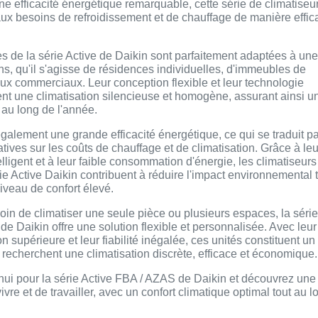
une efficacité énergétique remarquable, cette série de climatiseu
ux besoins de refroidissement et de chauffage de manière effic
s de la série Active de Daikin sont parfaitement adaptées à une
ons, qu'il s'agisse de résidences individuelles, d'immeubles de
ux commerciaux. Leur conception flexible et leur technologie
nt une climatisation silencieuse et homogène, assurant ainsi u
t au long de l'année.
également une grande efficacité énergétique, ce qui se traduit p
tives sur les coûts de chauffage et de climatisation. Grâce à leu
lligent et à leur faible consommation d'énergie, les climatiseurs
ie Active Daikin contribuent à réduire l'impact environnemental 
iveau de confort élevé.
in de climatiser une seule pièce ou plusieurs espaces, la série
e Daikin offre une solution flexible et personnalisée. Avec leur
on supérieure et leur fiabilité inégalée, ces unités constituent un
 recherchent une climatisation discrète, efficace et économique.
hui pour la série Active FBA / AZAS de Daikin et découvrez une
vre et de travailler, avec un confort climatique optimal tout au l