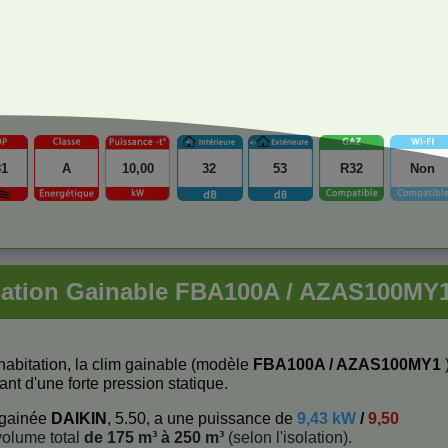
81
A
10,00
32
53
R32
Non
sation Gainable FBA100A / AZAS100MY
habitation, la clim gainable (modèle
FBA100A / AZAS100MY1
nt d'une forte pression statique.
n gainée
DAIKIN
, 5.50, a une puissance de
9,43 kW
/
9,50
olume total
de 175 m³ à 250 m³
(selon l'isolation).