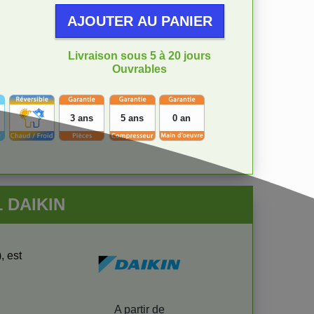
AJOUTER AU PANIER
Livraison sous 5 à 20 jours
Ouvrables
3 ans
5 ans
0 an
1 DAIKIN
), est
Prix
A partir de