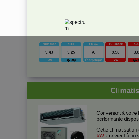
9,43
5,25
A
9,50
3,
Climati
Convenant à votre 
performante disposa
Cette climatisatio
kW
, convient à
un v