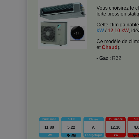
Vous choisirez le 
forte pression stati
Cette clim gainabl
kW
/
12,10 kW
, idé
Ce modèle de clima
et
Chaud
).
- Gaz
: R32
11,80
5,22
A
12,10
4,