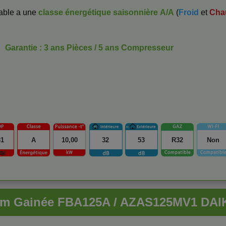
nable a une
classe énergétique saisonnière
A/A
(
Froid
et
Cha
Garantie : 3 ans Pièces / 5 ans Compresseur
81
A
10,00
32
53
R32
Non
im Gainée FBA125A / AZAS125MV1 DAI