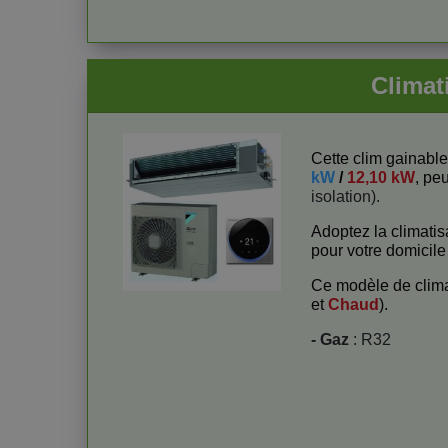
Climat
Cette clim gainabl
kW
/
12,10 kW
, peu
isolation).
Adoptez la climati
pour votre domicile
Ce modèle de clima
et
Chaud
).
- Gaz
: R32