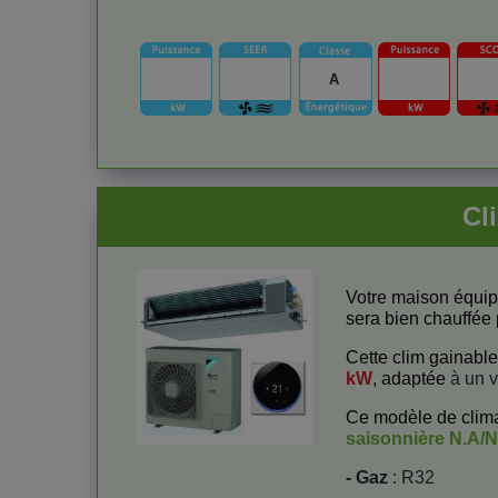
A
Cl
Votre maison équip
sera bien chauffée 
Cette clim gainabl
kW
, adaptée
à un v
Ce modèle de clima
saisonnière
N.A/N
- Gaz
: R32