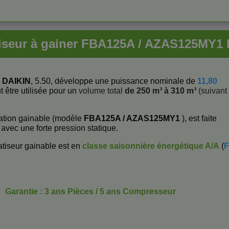
iseur à gainer FBA125A / AZAS125MY1
e
DAIKIN
, 5.50, développe une puissance nominale de
11,80
t être utilisée pour un
volume total
de 250 m³ à 310 m³
(suivant
sation gainable (modèle
FBA125A / AZAS125MY1
), est faite
 avec une forte pression statique.
tiseur gainable est en
classe saisonnière énergétique
A/A
(
F
Garantie : 3 ans Pièces / 5 ans Compresseur