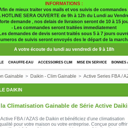
INFORMATIONS :
Afin de mieux traiter vos mails et vos suivis de commandes 
 HOTLINE SERA OUVERTE de 9h à 12h du Lundi au Vendr
 forte demande , nos delais de livraison seront de 10 à 15 j
- Les commandes seront traitées immediatement
 Les demandes de devis seront traités sous 5 à 7 jours ouvr
numeros de suivis seront envoyés des le départ de la marc
A votre écoute du lundi au vendredi de 9 à 18h
LE
CHAUFFE-EAU
ACCESSOIRES CLIM
MISE EN SERVICE
BONNES 
on Gainable
Daikin - Clim Gainable
Active Series FBA / A
LE DAIKIN
la Climatisation Gainable de Série Active Daik
 Active FBA / AZAS de Daikin et bénéficiez d'une climatisation
ualité pour votre maison ou votre entreprise. Conçue pour offrir