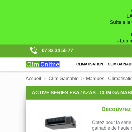
LA
Suite a la
-
- Les 
07 83 34 55 77
CLIMATISATION
CLIM GAINAB
Accueil
Clim Gainable
Marques - Climatisati
ACTIVE SERIES FBA / AZAS - CLIM GAINAB
Découvrez 
Optez pour la série
gainable de haute q