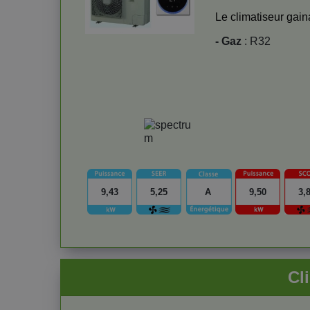
Le climatiseur gai
- Gaz
: R32
9,43
5,25
A
9,50
3,
Cl