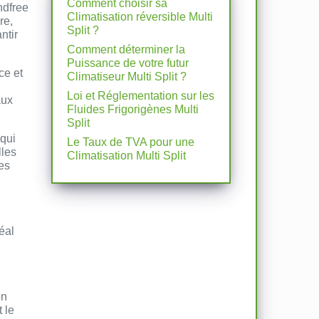
Comment choisir sa
ndfree
Climatisation réversible Multi
re,
Split ?
ntir
.
Comment déterminer la
Puissance de votre futur
ce et
Climatiseur Multi Split ?
Loi et Réglementation sur les
aux
Fluides Frigorigènes Multi
Split
 qui
Le Taux de TVA pour une
lles
Climatisation Multi Split
es
éal
on
 le