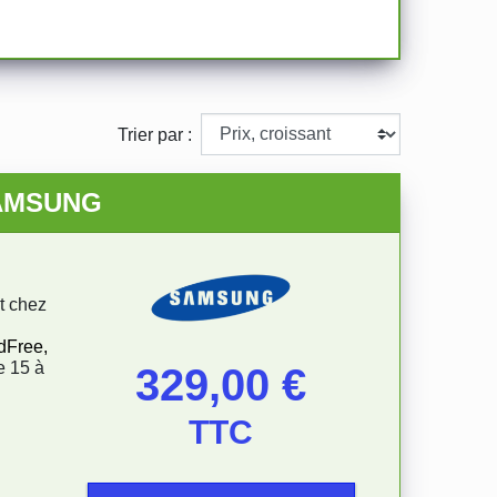
Trier par :
SAMSUNG
et chez
dFree,
e 15 à
Prix
329,00 €
TTC