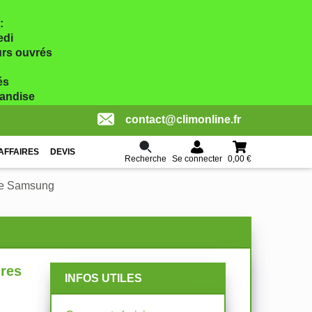
:
edi
ours ouvrés
és
handise
contact@climonline.fr
AFFAIRES
DEVIS
Recherche
0,00 €
Se connecter
ale Samsung
ures
INFOS UTILES