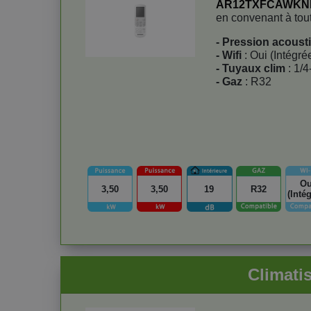
AR12TXFCAWK
en convenant à tou
- Pression acoust
- Wifi
: Oui (Intégré
- Tuyaux clim
: 1/4
- Gaz
: R32
Ou
3,50
3,50
19
R32
(Inté
Climat