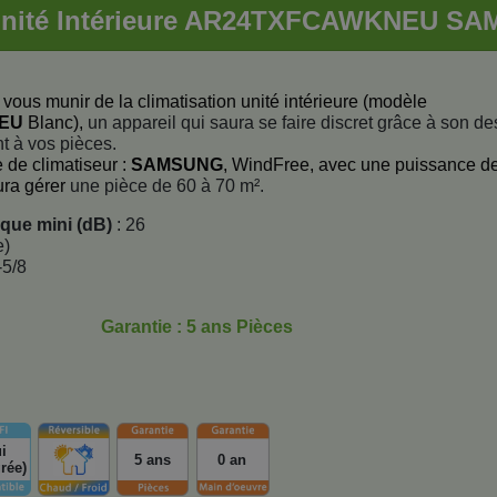
Unité Intérieure AR24TXFCAWKNEU S
vous munir de la climatisation unité intérieure (modèle
NEU
Blanc),
un appareil qui saura se faire discret grâce à son de
t à vos pièces.
 de climatiseur :
SAMSUNG
, WindFree, avec une puissance d
aura gérer
une pièce de 60 à 70 m².
ique mini (dB)
: 26
e)
-5/8
Garantie : 5 ans Pièces
i
5 ans
0 an
grée)