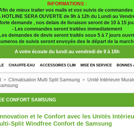
INFORMATIONS :
Afin de mieux traiter vos mails et vos suivis de commandes 
 HOTLINE SERA OUVERTE de 9h à 12h du Lundi au Vendr
 forte demande , nos delais de livraison seront de 10 à 15 j
- Les commandes seront traitées immediatement
 Les demandes de devis seront traités sous 5 à 7 jours ouvr
numeros de suivis seront envoyés des le départ de la marc
A votre écoute du lundi au vendredi de 9 à 18h
LE
CHAUFFE-EAU
ACCESSOIRES CLIM
MISE EN SERVICE
BONNES 
t
Climatisation Multi Split Samsung
Unité Intérieure Mur
t Samsung
FREE CONFORT SAMSUNG
nnovation et le Confort avec les Unités Intérie
ulti-Split Windfree Confort de Samsung