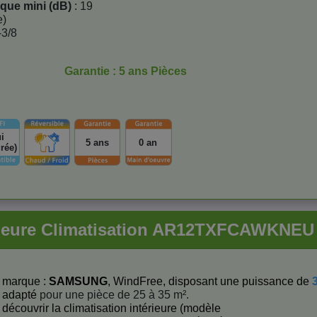
ique mini (dB)
: 19
e)
-3/8
Garantie : 5 ans Pièces
i
5 ans
0 an
grée)
érieure Climatisation AR12TXFCAWKN
e marque :
SAMSUNG
, WindFree, disposant une puissance de
st adapté
pour une pièce de 25 à 35 m².
découvrir la climatisation intérieure (modèle