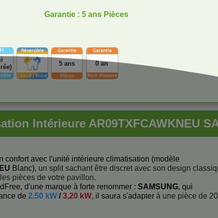
Garantie : 5 ans Pièces
i
5 ans
0 an
grée)
isation Intérieure AR09TXFCAWKNEU 
 confort avec l'unité intérieure climatisation (modèle
NEU
Blanc),
un split sachant être discret avec son design classi
 les pièces de votre pavillon.
dFree, d'une marque à forte renommer :
SAMSUNG
, qui
sance de
2,50 kW
/
3,20 kW
, il saura s'adapter
à une pièce de 20