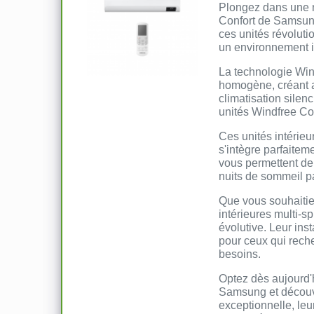
Plongez dans une no
Confort de Samsung
ces unités révoluti
un environnement in
La technologie Wind
homogène, créant a
climatisation silen
unités Windfree Co
Ces unités intérieu
s'intègre parfaiteme
vous permettent de 
nuits de sommeil pa
Que vous souhaitiez
intérieures multi-s
évolutive. Leur ins
pour ceux qui reche
besoins.
Optez dès aujourd'h
Samsung et découvre
exceptionnelle, leur