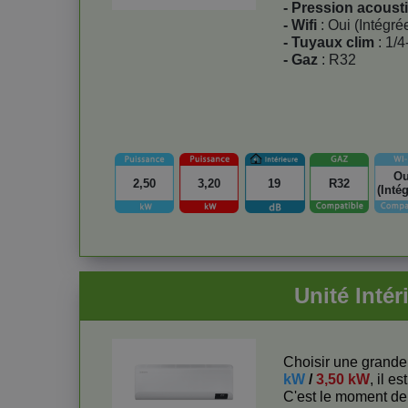
- Pression acoust
- Wifi
: Oui (Intégré
- Tuyaux clim
: 1/4
- Gaz
: R32
Ou
2,50
3,20
19
R32
(Inté
Unité Int
Choisir une grand
kW
/
3,50 kW
, il e
C'est le moment de 