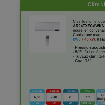
Clim 
C'est le moment de 
AR24TXFCAWK
épuré, en convenan
Choisir une marque
kW
/
7,40 kW
, il s
- Pression acoust
- Wifi
: Oui (Intégré
- Tuyaux clim
: 1/4
- Gaz
: R32
Ou
6,50
7,40
26
R32
(Inté