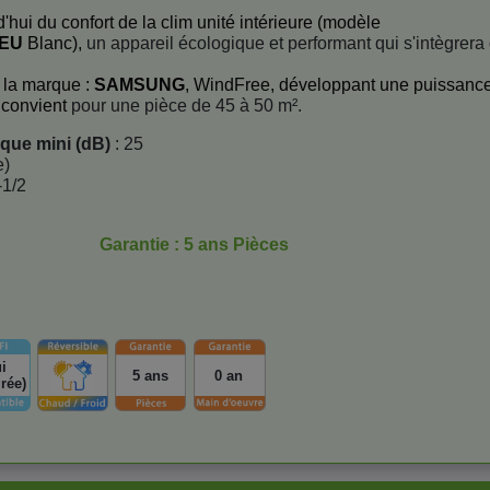
'hui du confort de la clim unité intérieure (modèle
NEU
Blanc),
un appareil écologique et performant qui s'intègrera
 la marque :
SAMSUNG
, WindFree, développant une puissanc
 convient
pour une pièce de 45 à 50 m².
ique mini (dB)
: 25
e)
-1/2
Garantie : 5 ans Pièces
i
5 ans
0 an
grée)