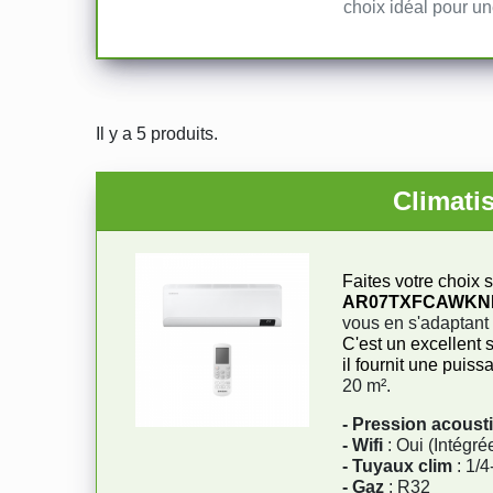
choix idéal pour un
Il y a 5 produits.
Climat
Faites votre choix s
AR07TXFCAWK
vous en s'adaptant à
C'est un excellent 
il fournit une puis
20 m².
- Pression acoust
- Wifi
: Oui (Intégré
- Tuyaux clim
: 1/4
- Gaz
: R32