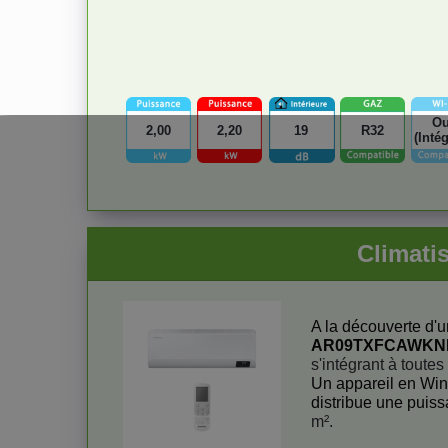
Ou
2,00
2,20
19
R32
(Inté
Climat
A la découverte d'un
AR09TXFCAWK
s'intégrant à toutes
Un appareil en Win
distribue une puis
m².