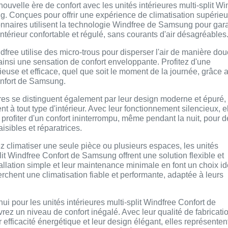
uvelle ère de confort avec les unités intérieures multi-split Wi
. Conçues pour offrir une expérience de climatisation supérieu
onnaires utilisent la technologie Windfree de Samsung pour gara
térieur confortable et régulé, sans courants d'air désagréables
free utilise des micro-trous pour disperser l'air de manière dou
insi une sensation de confort enveloppante. Profitez d'une
cieuse et efficace, quel que soit le moment de la journée, grâce 
nfort de Samsung.
res se distinguent également par leur design moderne et épuré,
nt à tout type d'intérieur. Avec leur fonctionnement silencieux, e
profiter d'un confort ininterrompu, même pendant la nuit, pour d
isibles et réparatrices.
 climatiser une seule pièce ou plusieurs espaces, les unités
plit Windfree Confort de Samsung offrent une solution flexible et
tallation simple et leur maintenance minimale en font un choix id
rchent une climatisation fiable et performante, adaptée à leurs
ui pour les unités intérieures multi-split Windfree Confort de
z un niveau de confort inégalé. Avec leur qualité de fabricati
 efficacité énergétique et leur design élégant, elles représentent