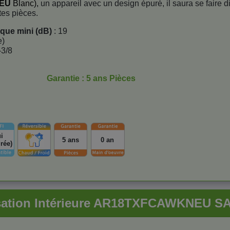
NEU
Blanc),
un appareil avec un design épuré, il saura se faire d
tes pièces.
ique mini (dB)
: 19
e)
-3/8
Garantie : 5 ans Pièces
i
5 ans
0 an
grée)
isation Intérieure AR18TXFCAWKNEU 