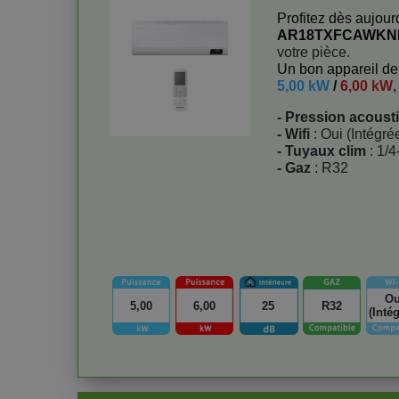
Profitez dès aujourd
AR18TXFCAWK
votre pièce.
Un bon appareil de
5,00 kW
/
6,00 kW
,
- Pression acoust
- Wifi
: Oui (Intégré
- Tuyaux clim
: 1/4
- Gaz
: R32
Ou
5,00
6,00
25
R32
(Inté