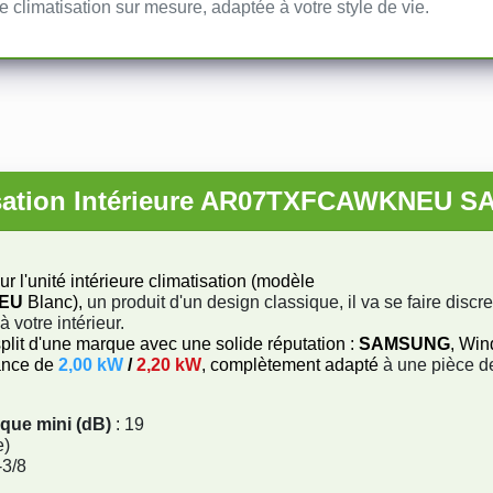
e climatisation sur mesure, adaptée à votre style de vie.
isation Intérieure AR07TXFCAWKNEU 
ur l'unité intérieure climatisation (modèle
NEU
Blanc),
un produit d'un design classique, il va se faire discr
 votre intérieur.
split d'une marque avec une solide réputation :
SAMSUNG
, Win
sance de
2,00 kW
/
2,20 kW
, complètement adapté
à une pièce d
ique mini (dB)
: 19
e)
-3/8