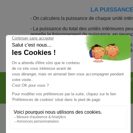
LA PUISSANCE
- On calculera la puissance de chaque unité intér
- La puissance du total des unités intérieures peu
appelle le foisonnement de puissance, en revanc
- Attention chez MITSUBISHI ELECTRIC si vous so
devra pas dépasser 3 Ampères au total des unités
LES TÉMOIGNAGES CLIENTS
NOT
NOS PARTENAIRES OFFICIELS
NOUS CONTACTER
ClimOnline
69 Rue du Puits de Fabre
34750 Villeneuve-Les-Maguelone