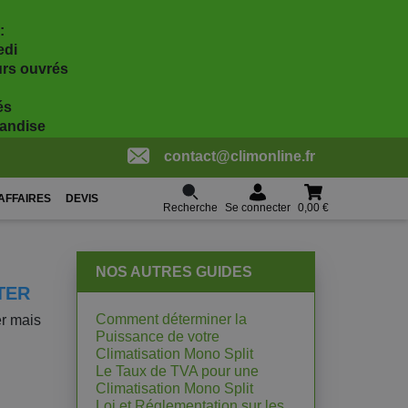
:
edi
ours ouvrés
és
handise
contact@climonline.fr
AFFAIRES
DEVIS
Recherche
0,00 €
Se connecter
NOS AUTRES GUIDES
TER
Comment déterminer la
er mais
Puissance de votre
Climatisation Mono Split
Le Taux de TVA pour une
Climatisation Mono Split
Loi et Réglementation sur les