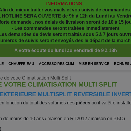
INFORMATIONS :
Afin de mieux traiter vos mails et vos suivis de commandes 
 HOTLINE SERA OUVERTE de 9h à 12h du Lundi au Vendr
 forte demande , nos delais de livraison seront de 10 à 15 j
- Les commandes seront traitées immediatement
 Les demandes de devis seront traités sous 5 à 7 jours ouvr
numeros de suivis seront envoyés des le départ de la marc
A votre écoute du lundi au vendredi de 9 à 18h
LE
CHAUFFE-EAU
ACCESSOIRES CLIM
MISE EN SERVICE
BONNES 
 de votre Climatisation Multi Split
 VOTRE CLIMATISATION MULTI SPLIT
 EXTERIEURE MULTISPLIT REVERSIBLE INVER
 en fonction du total des volumes des
pièces
ou il va être install
ison de moins de 10 ans / maison en RT2012 / maison en BBC)
)