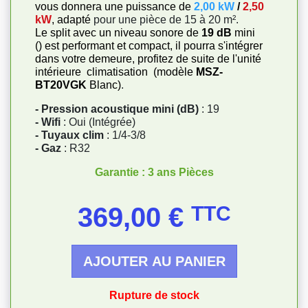
vous donnera une puissance de
2,00 kW
/
2,50
kW
, adapté
pour une pièce de 15 à 20 m².
Le split avec un niveau sonore de
19 dB
mini
() est performant et compact, il pourra s'intégrer
dans votre demeure, profitez de suite de l'unité
intérieure climatisation (modèle
MSZ-
BT20VGK
Blanc)
.
- Pression acoustique mini (dB)
: 19
- Wifi
: Oui (Intégrée)
- Tuyaux clim
: 1/4-3/8
- Gaz
: R32
Garantie : 3 ans Pièces
Prix
369,00 €
TTC
AJOUTER AU PANIER
Rupture de stock