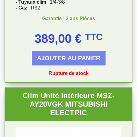
- Tuyaux clim
: 1/4-3/8
- Gaz
: R32
Garantie : 3 ans Pièces
Prix
389,00 €
TTC
AJOUTER AU PANIER
Rupture de stock
Clim Unité Intérieure MSZ-
AY20VGK MITSUBISHI
ELECTRIC