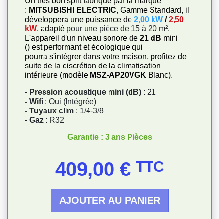
Un très bon split fabriqué par la marque
:
MITSUBISHI ELECTRIC
, Gamme Standard, il
développera une puissance de
2,00 kW
/
2,50
kW
, adapté
pour une pièce de 15 à 20 m².
L'appareil d'un niveau sonore de
21 dB
mini
() est performant et écologique qui
pourra s'intégrer dans votre maison, profitez de
suite de la discrétion de la climatisation
intérieure (modèle
MSZ-AP20VGK
Blanc)
.
- Pression acoustique mini (dB)
: 21
- Wifi
: Oui (Intégrée)
- Tuyaux clim
: 1/4-3/8
- Gaz
: R32
Garantie : 3 ans Pièces
Prix
409,00 €
TTC
AJOUTER AU PANIER