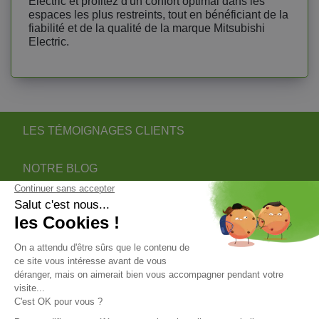
Electric et profitez d'un confort optimal dans les
espaces les plus restreints, tout en bénéficiant de la
fiabilité et de la qualité de la marque Mitsubishi
Electric.
LES TÉMOIGNAGES CLIENTS
NOTRE BLOG
DEVENIR PARTENAIRE INSTALLATEUR
NOTRE SERVICE APRÈS VENTE
NOS PARTENAIRES OFFICIELS