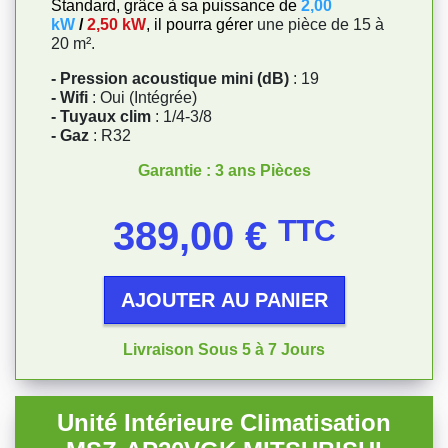
Standard, grâce à sa puissance de
2,00
kW
/
2,50 kW
, il pourra gérer
une pièce de 15 à
20 m².
- Pression acoustique mini (dB)
: 19
- Wifi
: Oui (Intégrée)
- Tuyaux clim
: 1/4-3/8
- Gaz
: R32
Garantie : 3 ans Pièces
Prix
389,00 €
TTC
AJOUTER AU PANIER
Livraison Sous 5 à 7 Jours
Unité Intérieure Climatisation