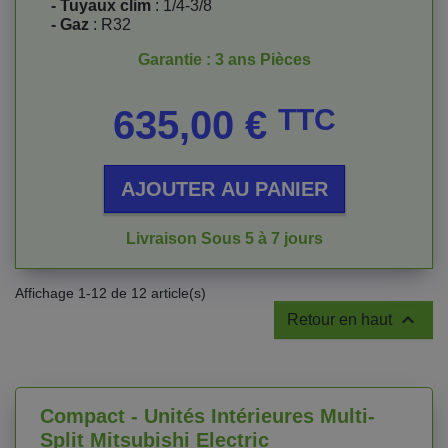
- Tuyaux clim
: 1/4-3/8
- Gaz
: R32
Garantie : 3 ans Pièces
Prix
635,00 €
TTC
AJOUTER AU PANIER
Livraison Sous 5 à 7 jours
Affichage 1-12 de 12 article(s)

Retour en haut
Compact - Unités Intérieures Multi-
Split Mitsubishi Electric