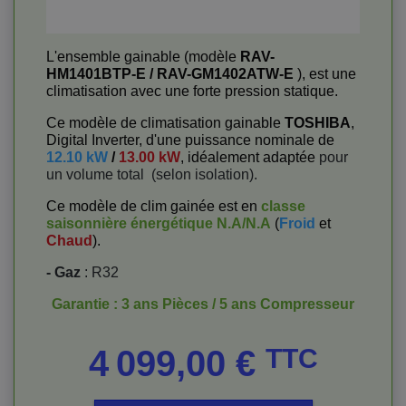
L'ensemble gainable (modèle
RAV-
HM1401BTP-E / RAV-GM1402ATW-E
), est une
climatisation avec une forte pression statique.
Ce modèle de climatisation gainable
TOSHIBA
,
Digital Inverter, d'une puissance nominale de
12.10 kW
/
13.00 kW
, idéalement adaptée
pour
un volume total
(selon isolation).
Ce modèle de clim gainée est en
classe
saisonnière énergétique
N.A/N.A
(
Froid
et
Chaud
).
- Gaz
: R32
Garantie : 3 ans Pièces / 5 ans Compresseur
Prix
4 099,00 €
TTC