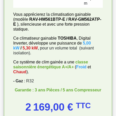
Vous apprécierez la climatisation gainable
(modèle
RAV-HM561BTP-E / RAV-GM562ATP-
E
), silencieuse et avec une forte pression
statique.
Ce climatiseur gainable
TOSHIBA
, Digital
Inverter, développe une puissance de
5,00
kW
/
5,30 kW
,
pour un volume total
(suivant
isolation).
Ce système de clim gainée a une
classe
saisonnière énergétique
A+/A+
(
Froid
et
Chaud
).
- Gaz
: R32
Garantie : 3 ans Pièces / 5 ans Compresseur
Prix
2 169,00 €
TTC