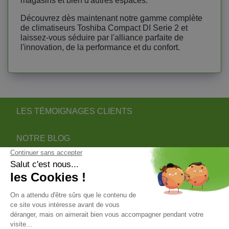
magasins et bien d'autres espaces.
Découvrez dès maintenant notre gamme complète
de climatiseurs Toshiba Compact DI Serie 2 et
laissez-vous séduire par l'alliance parfaite de
l'innovation, de la performance et du confort.
LES TÉMOIGNAGES CLIENTS
NOTRE BLOG
DEVENIR PARTENAIRE INSTALLATEUR
NOTRE SERVICE APRÈS VENTE
NOS PARTENAIRES OFFICIELS