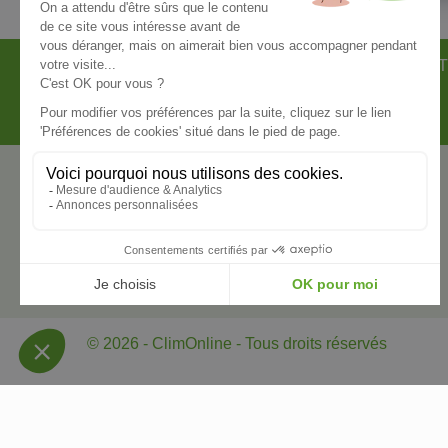
LES TÉMOIGNAGES CLIENTS
NOT
NOS PARTENAIRES OFFICIELS
NOUS CONTACTER
ClimOnline
69 Rue du Puits de Fabre
34750 Villeneuve-Les-Maguelone
France
Appelez-nous :
07 83 34 55 77
Écrivez-nous :
contact@climonline.fr
© 2026 - ClimOnline - Tous droits réservés