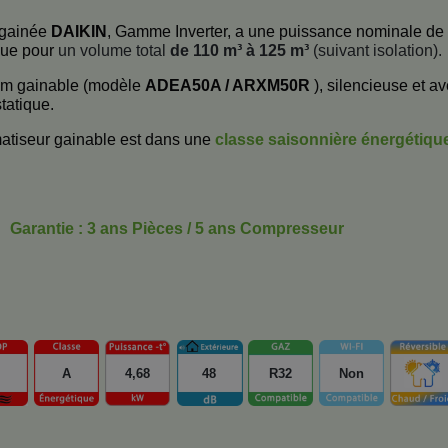
n gainée
DAIKIN
, Gamme Inverter, a une puissance nominale de
çue pour
un volume total
de 110 m³ à 125 m³
(suivant isolation).
lim gainable (modèle
ADEA50A / ARXM50R
), silencieuse et a
tatique.
atiseur gainable est dans une
classe saisonnière énergétiqu
Garantie : 3 ans Pièces / 5 ans Compresseur
A
4,68
48
R32
Non