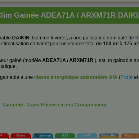
lim Gainée ADEA71A / ARXM71R DAIK
nable
DAIKIN
, Gamme Inverter, a une puissance nominale de
6
e climatisation convient
pour un volume total
de 150 m³ à 175 m
seur gainé (modèle
ADEA71A / ARXM71R
), est un gainable a
tatique.
 gainable a une
classe énergétique saisonnière
A/A
(
Froid
et
Garantie : 3 ans Pièces / 5 ans Compresseur