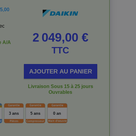
5,00
vec
Prix
2 049,00 €
e
A/A
TTC
AJOUTER AU PANIER
Livraison Sous 15 à 25 jours
Ouvrables
3 ans
5 ans
0 an