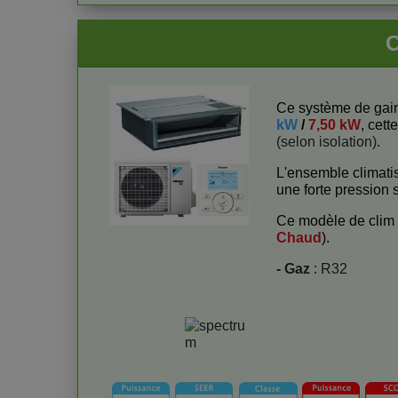
C
Ce système de gai
kW
/
7,50 kW
, cett
(selon isolation).
L'ensemble climati
une forte pression s
Ce modèle de clim
Chaud
).
- Gaz
: R32