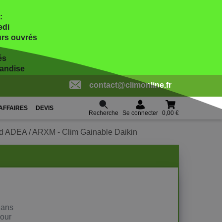
:
edi
ours ouvrés
és
handise
contact@climonline.fr
AFFAIRES
DEVIS
Recherche
0,00 €
Se connecter
rd ADEA / ARXM - Clim Gainable Daikin
dans
pour