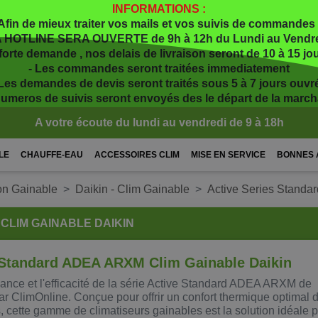
INFORMATIONS :
Afin de mieux traiter vos mails et vos suivis de commandes 
 HOTLINE SERA OUVERTE de 9h à 12h du Lundi au Vendr
 forte demande , nos delais de livraison seront de 10 à 15 j
- Les commandes seront traitées immediatement
 Les demandes de devis seront traités sous 5 à 7 jours ouvr
numeros de suivis seront envoyés des le départ de la marc
A votre écoute du lundi au vendredi de 9 à 18h
LE
CHAUFFE-EAU
ACCESSOIRES CLIM
MISE EN SERVICE
BONNES 
on Gainable
Daikin - Clim Gainable
Active Series Standa
 CLIM GAINABLE DAIKIN
 Standard ADEA ARXM Clim Gainable Daikin
ance et l'efficacité de la série Active Standard ADEA ARXM de
ar ClimOnline. Conçue pour offrir un confort thermique optimal 
 cette gamme de climatiseurs gainables est la solution idéale 