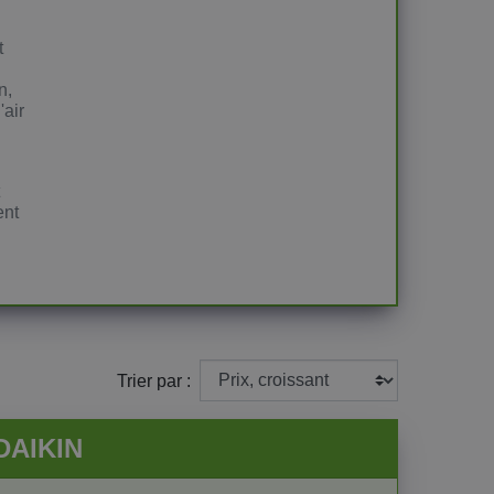
t
n,
'air
ent
Trier par :
DAIKIN