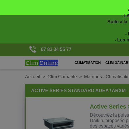
LA
Suite a la
-
- Les 
07 83 34 55 77
CLIMATISATION
CLIM GAINAB
Accueil
Clim Gainable
Marques - Climatisati
ACTIVE SERIES STANDARD ADEA / ARXM -
Active Series
Découvrez la puiss
Daikin, proposée p
des espaces variés,