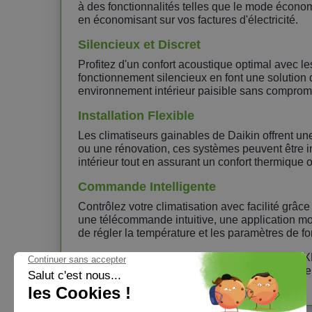
à des fonctionnalités telles que le mode économi
en économisant sur vos factures d'électricité.
Silencieux et Discret
Profitez d'un confort acoustique optimal avec 
fonctionnement silencieux en font une solution d
environnement intérieur paisible sans comprome
Installation Flexible
Les climatiseurs gainables de Daikin offrent une
ou une rénovation, ces systèmes peuvent être in
intérieur tout en assurant un confort thermique o
Commande Intelligente
Contrôlez votre climatisation avec facilité gr
une télécommande intuitive, une application mob
de régler la température et les paramètres de 
Optez pour la série Active Standard ADEA ARXM 
dès maintenant chez ClimOnline pour répondre 