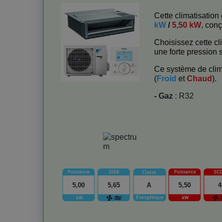
Cette climatisatio
kW
/
5,50 kW
, con
Choisissez cette c
une forte pression s
Ce système de clim
(
Froid
et
Chaud
).
- Gaz
: R32
5,00
5,65
A
5,50
4