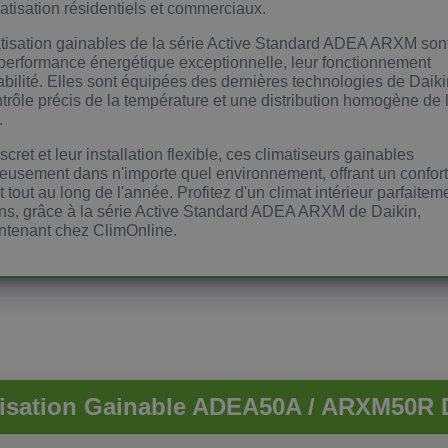
atisation résidentiels et commerciaux.
atisation gainables de la série Active Standard ADEA ARXM son
 performance énergétique exceptionnelle, leur fonctionnement
fiabilité. Elles sont équipées des dernières technologies de Daiki
trôle précis de la température et une distribution homogène de l
.
cret et leur installation flexible, ces climatiseurs gainables
ieusement dans n'importe quel environnement, offrant un confort
t tout au long de l'année. Profitez d'un climat intérieur parfaitem
ns, grâce à la série Active Standard ADEA ARXM de Daikin,
ntenant chez ClimOnline.
tisation Gainable ADEA50A / ARXM50R 