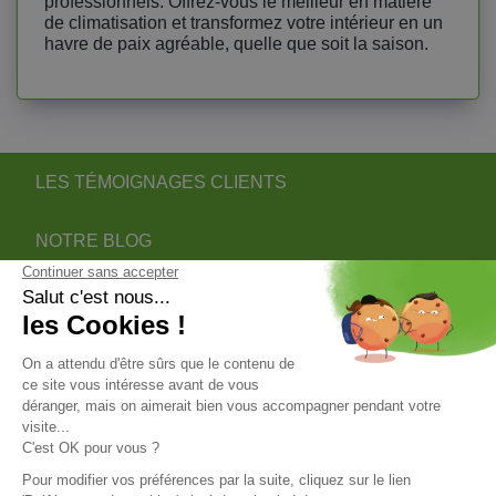
professionnels. Offrez-vous le meilleur en matière
de climatisation et transformez votre intérieur en un
havre de paix agréable, quelle que soit la saison.
LES TÉMOIGNAGES CLIENTS
NOTRE BLOG
DEVENIR PARTENAIRE INSTALLATEUR
NOTRE SERVICE APRÈS VENTE
NOS PARTENAIRES OFFICIELS
INFORMATIONS