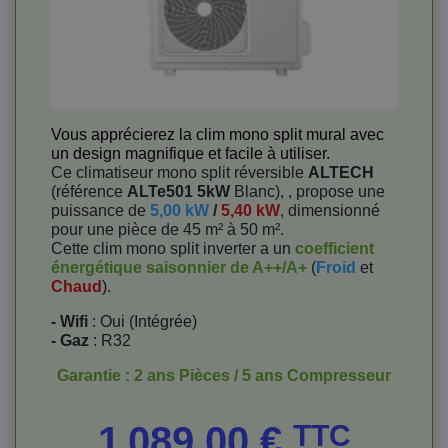
Vous apprécierez la clim mono split mural avec
un design magnifique et facile à utiliser.
Ce climatiseur mono split réversible
ALTECH
(référence
ALTe501 5kW
Blanc), , propose une
puissance de
5,00 kW
/
5,40 kW
, dimensionné
pour une pièce de 45 m² à 50 m².
Cette clim mono split inverter a un
coefficient
énergétique saisonnier de A++/A+
(
Froid
et
Chaud
).
- Wifi
: Oui (Intégrée)
- Gaz
: R32
Garantie : 2 ans Pièces / 5 ans Compresseur
Prix
1 089,00 €
TTC