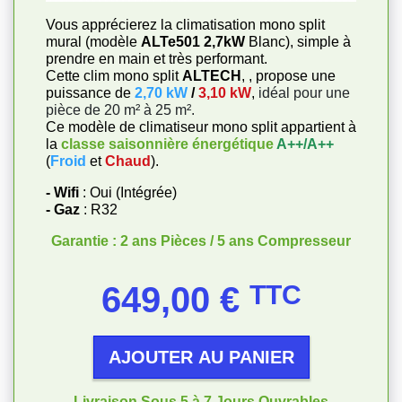
Vous apprécierez la climatisation mono split
mural (modèle
ALTe501 2,7kW
Blanc), simple à
prendre en main et très performant.
Cette clim mono split
ALTECH
, , propose une
puissance de
2,70 kW
/
3,10 kW
,
idéal pour une
pièce de 20 m² à 25 m².
Ce modèle de climatiseur mono split appartient à
la
classe saisonnière énergétique
A++/A++
(
Froid
et
Chaud
).
- Wifi
: Oui (Intégrée)
- Gaz
: R32
Garantie : 2 ans Pièces / 5 ans Compresseur
Prix
649,00 €
TTC
AJOUTER AU PANIER
Livraison Sous 5 à 7 Jours Ouvrables