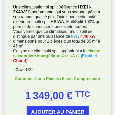
Une climatisation bi split (référence
HXEH-
2X40-V1
) performante, qui vous séduira grâce à
son rapport qualité prix.
Optez pour cette unité
extérieure multi split
HEIWA
, MultiSplit 100% qui
permet de connecter 2 unités intérieures.
Vous verrez que ce climatiseur multi split se
distingue par une puissance de
kW
/
4,40 kW
,
dimensionné pour 2 pièces d'un total de 35 m² à
45 m².
Ce type de clim multi split appartient à la
classe
saisonnière énergétique A+++/A++
(
Froid
et
Chaud
).
- Gaz
: R32
Garantie : 5 ans Pièces / 5 ans Compresseur
Prix
1 349,00 €
TTC
AJOUTER AU PANIER