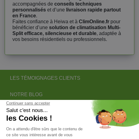
accompagnées de
conseils techniques
personnalisés
et d’une
livraison rapide partout
en France
.
Faites confiance à Heiwa et à
ClimOnline.fr
pour
bénéficier d’une
solution de climatisation Multi-
Split efficace, silencieuse et durable
, adaptée à
vos besoins résidentiels ou professionnels.
LES TÉMOIGNAGES CLIENTS
NOTRE BLOG
DEVENIR PARTENAIRE INSTALLATEUR
NOTRE SERVICE APRÈS VENTE