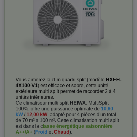
Vous aimerez la clim quadri split (modèle
HXEH-
4X100-V1
) est efficace et sobre, cette unité
extérieure multi split permet de raccorder 2 à 4
unités intérieures.
Ce climatiseur multi split
HEIWA
, MultiSplit
100%, offre une puissance optimale de
10,60
kW
/
12,00 kW
, adapté pour 4 pièces d'un total
de 70 m² à 100 m². Cette climatisation multi split
est dans la c
lasse énergétique saisonnière
A++/A+
(
Froid
et
Chaud
).