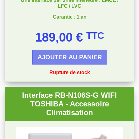
Une interface par unité intérieure : LMCE /
LFC / LVC
Garantie : 1 an
Prix
189,00 €
TTC
AJOUTER AU PANIER
Rupture de stock
Interface RB-N106S-G WIFI
TOSHIBA - Accessoire
Climatisation