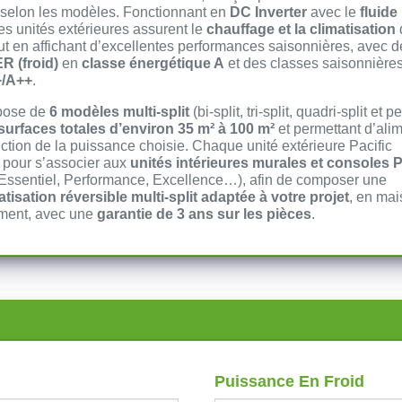
selon les modèles. Fonctionnant en
DC Inverter
avec le
fluide
ces unités extérieures assurent le
chauffage et la climatisation
ut en affichant d’excellentes performances saisonnières, avec d
R (froid)
en
classe énergétique A
et des classes saisonnière
/A++
.
pose de
6 modèles multi-split
(bi-split, tri-split, quadri-split et p
surfaces totales d’environ 35 m² à 100 m²
et permettant d’ali
ction de la puissance choisie. Chaque unité extérieure Pacific
 pour s’associer aux
unités intérieures murales et consoles P
sentiel, Performance, Excellence…), afin de composer une
atisation réversible multi-split adaptée à votre projet
, en ma
ment, avec une
garantie de 3 ans sur les pièces
.
Puissance En Froid