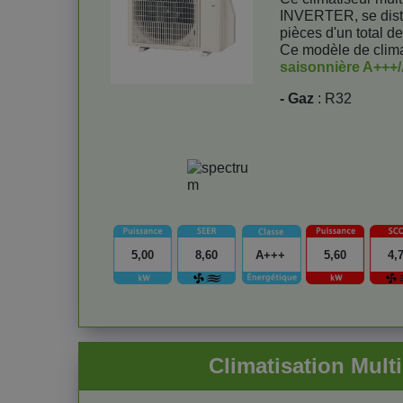
INVERTER, se dist
pièces d'un total d
Ce modèle de climat
saisonnière A+++
- Gaz
: R32
5,00
8,60
A+++
5,60
4,
Climatisation Mul