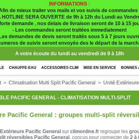
INFORMATIONS :
Afin de mieux traiter vos mails et vos suivis de commandes 
 HOTLINE SERA OUVERTE de 9h à 12h du Lundi au Vendr
 forte demande , nos delais de livraison seront de 10 à 15 j
- Les commandes seront traitées immediatement
 Les demandes de devis seront traités sous 5 à 7 jours ouvr
numeros de suivis seront envoyés des le départ de la marc
A votre écoute du lundi au vendredi de 9 à 18h
LE
CHAUFFE-EAU
ACCESSOIRES CLIM
MISE EN SERVICE
BONNES 
t
Climatisation Multi Split Pacific General
Unité Extérieure
LE PACIFIC GENERAL - CLIMATISATION MULTI-SPLIT
re Pacific General : groupes multi-split réversi
 Extérieure Pacific General
sur
climonline.fr
regroupe les
gro
plit réversibles Pacific General
, conçus pour connecter de
2 à 