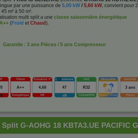
ingue par une puissance de
5,00 kW
/
5,60 kW
, convient pour 2
e 45 m² à 50 m².
isation multi split a une
classe saisonnière énergétique
/A++
(
Froid
et
Chaud
).
Garantie : 3 ans Pièces / 5 ans Compresseur
70
A++
4,68
47
R32
3 ans
ti Split G-AOHG 18 KBTA3.UE PACIFIC 