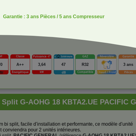
Garantie : 3 ans Pièces / 5 ans Compresseur
70
A++
3,64
47
R32
3 ans
ti Split G-AOHG 18 KBTA2.UE PACIFIC 
 bi split, facile d'installation et performante, ce modèle d'unité
it conviendra pour 2 unités intérieures.
i split
PACIFIC GENERAL
(référence
G-AOHG 18 KBTA2.UE