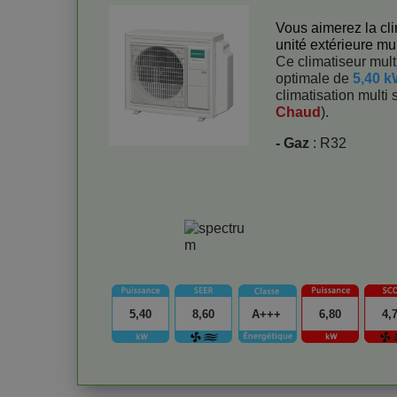
Vous aimerez la cli
unité extérieure mul
Ce climatiseur multi
optimale de
5,40 
climatisation multi s
Chaud
).
- Gaz
: R32
5,40
8,60
A+++
6,80
4,