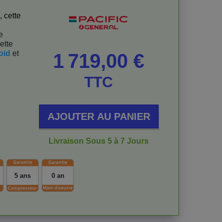
, cette
e
ette
oid
et
Prix
1 719,00 €
TTC
AJOUTER AU PANIER
Livraison Sous 5 à 7 Jours
5 ans
0 an