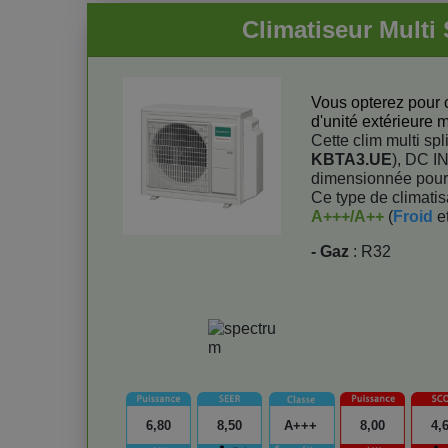
Climatiseur Mult
Vous opterez pour ce
d'unité extérieure m
Cette clim multi sp
KBTA3.UE
), DC I
dimensionnée pour 3
Ce type de climatisa
A+++/A++
(
Froid
e
- Gaz
: R32
6,80
8,50
A+++
8,00
4,