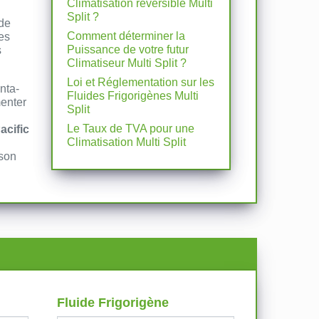
Climatisation réversible Multi
Split ?
de
Comment déterminer la
es
Puissance de votre futur
s
Climatiseur Multi Split ?
Loi et Réglementation sur les
enta-
Fluides Frigorigènes Multi
menter
Split
Le Taux de TVA pour une
acific
Climatisation Multi Split
ison
Fluide Frigorigène