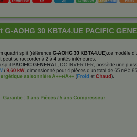
lit G-AOHG 30 KBTA4.UE PACIFIC GENE
m quadri split (référence
G-AOHG 30 KBTA4.UE
),ce modèle d'
it peut se raccorder à 2 à 4 unités intérieures.
 split
PACIFIC GENERAL
, DC INVERTER, possède une puis
kW
/
9,60 kW
, dimensionné pour 4 pièces d'un total de 65 m² à 85
nergétique saisonnière A+++/A++
(
Froid
et
Chaud
).
Garantie : 3 ans Pièces / 5 ans Compresseur