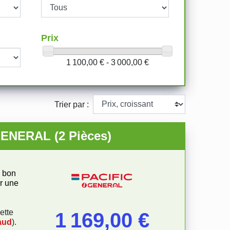
Prix
1 100,00 € - 3 000,00 €
Trier par :
GENERAL (2 Pièces)
n bon
ur une
ette
Prix
1 169,00 €
aud
).