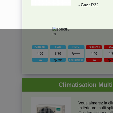
- Gaz
: R32
4,00
8,70
A+++
4,40
4,
Climatisation Mul
Vous aimerez la clim
extérieure multi spl
Ce climatiseur mult