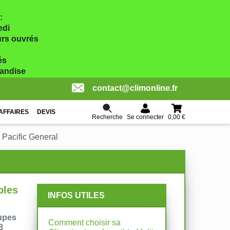
:
edi
ours ouvrés
és
handise
contact@climonline.fr
AFFAIRES
DEVIS
Recherche
0,00 €
Se connecter
 Pacific General
bles
INFOS UTILES
upes
Comment choisir sa
8