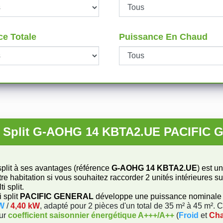
ce Totale
Puissance En Chaud
ti Split G-AOHG 14 KBTA2.UE PACIFIC 
 split à ses avantages (référence
G-AOHG 14 KBTA2.UE
) est u
e habitation si vous souhaitez raccorder 2 unités intérieures s
i split.
 split
PACIFIC GENERAL
développe une puissance nominale
kW
/
4,40 kW
, adapté pour 2 pièces d'un total de 35 m² à 45 m². C
our
coefficient saisonnier énergétique A+++/A++
(
Froid
et
Ch