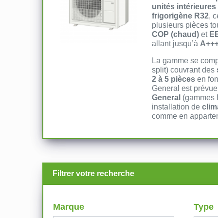
unités intérieures
frigorigène R32
, 
plusieurs pièces to
COP (chaud)
et
EE
allant jusqu’à
A+++
La gamme se com
split) couvrant des
2 à 5 pièces
en fon
General est prévue
General
(gammes Es
installation de
clim
comme en apparte
Filtrer votre recherche
Marque
Type