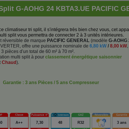
i Split G-AOHG 24 KBTA3.UE PACIFIC G
 climatiseur tri split, il s'intégrera très bien chez vous, cet appa
ulti split vous permettra de connecter 2 à 3 unités intérieures.
lit réversible de marque
PACIFIC GENERAL
(modèle
G-AOHG 
NVERTER, offre une puissance nominale de
6,80 kW
/
8,00 kW
,
 pièces d'un total de 60 m² à 70 m².
tion multi split à pour
classement énergétique saisonnier
t
Chaud
).
Garantie : 3 ans Pièces / 5 ans Compresseur
60
A++
7,30
48
R32
3 ans