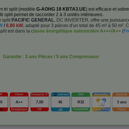
m tri split (modèle
G-AOHG 18 KBTA3.UE
) est efficace et sobre
ti split permet de raccorder 2 à 3 unités intérieures.
 split
PACIFIC GENERAL
, DC INVERTER, offre une puissanc
kW
/
6,80 kW
, adapté pour 3 pièces d'un total de 45 m² à 50 m². C
plit est dans la c
lasse énergétique saisonnière A+++/A++
(
Fr
Garantie : 3 ans Pièces / 5 ans Compresseur
70
A++
7,00
46
R32
3 ans