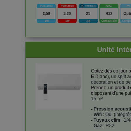
2,50
3,20
21
R32
Opt
Unité Int
Optez dès ce jour p
E
Blanc),
un split 
décoration et de p
Prenez un produit 
disposant d'une p
15 m².
- Pression acoust
- Wifi
: Oui (Intégré
- Tuyaux clim
: 1/4
- Gaz
: R32