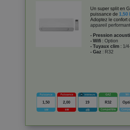
Un super split en 
puissance de
1,50
Adoptez le confort 
appareil performant
- Pression acoust
- Wifi
: Option
- Tuyaux clim
: 1/4
- Gaz
: R32
1,50
2,00
19
R32
Opt