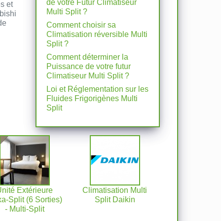
de votre Futur Climatiseur
s et
Multi Split ?
bishi
de
Comment choisir sa
Climatisation réversible Multi
Split ?
Comment déterminer la
Puissance de votre futur
Climatiseur Multi Split ?
Loi et Réglementation sur les
Fluides Frigorigènes Multi
Split
nité Extérieure
Climatisation Multi
a-Split (6 Sorties)
Split Daikin
- Multi-Split