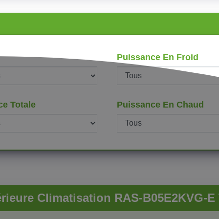
Puissance En Froid
ce Totale
Puissance En Chaud
térieure Climatisation RAS-B05E2KVG-