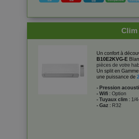
Clim
Un confort à découv
B10E2KVG-E
Blan
pièces de votre hab
Un split en Gamme 
une puissance de
- Pression acoust
- Wifi
: Option
- Tuyaux clim
: 1/4
- Gaz
: R32