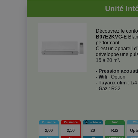
Unité In
Découvrez le confor
B07E2KVG-E
Blan
performant
.
C'est un appareil d
développe une pui
15 à 20 m².
- Pression acoust
- Wifi
: Option
- Tuyaux clim
: 1/4
- Gaz
: R32
2,00
2,50
20
R32
Opt