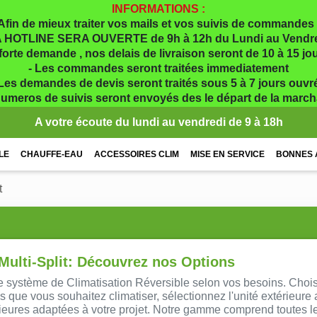
INFORMATIONS :
Afin de mieux traiter vos mails et vos suivis de commandes 
 HOTLINE SERA OUVERTE de 9h à 12h du Lundi au Vendr
 forte demande , nos delais de livraison seront de 10 à 15 j
- Les commandes seront traitées immediatement
 Les demandes de devis seront traités sous 5 à 7 jours ouvr
numeros de suivis seront envoyés des le départ de la marc
A votre écoute du lundi au vendredi de 9 à 18h
LE
CHAUFFE-EAU
ACCESSOIRES CLIM
MISE EN SERVICE
BONNES 
t
 Multi-Split: Découvrez nos Options
e système de Climatisation Réversible selon vos besoins. Choi
 que vous souhaitez climatiser, sélectionnez l'unité extérieure 
rieures adaptées à votre projet. Notre gamme comprend toutes l