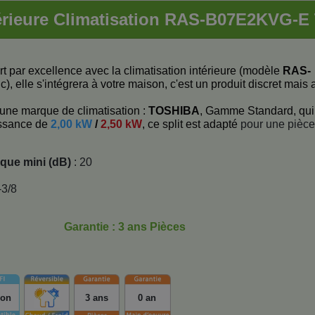
térieure Climatisation RAS-B07E2KVG-
t par excellence avec la climatisation intérieure (modèle
RAS-
c), elle s'intégrera à votre maison, c'est un produit discret mais 
'une marque de climatisation :
TOSHIBA
, Gamme Standard, qui
ssance de
2,00 kW
/
2,50 kW
, ce split est adapté
pour une pièce
ique mini (dB)
: 20
-3/8
Garantie : 3 ans Pièces
ion
3 ans
0 an