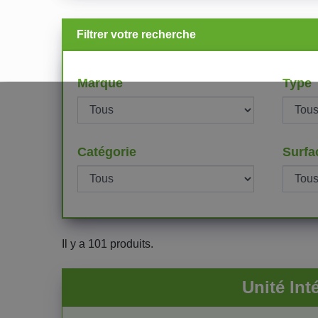
Filtrer votre recherche
Marque
Type
Catégorie
Surfa
Il y a 101 produits.
Unité In