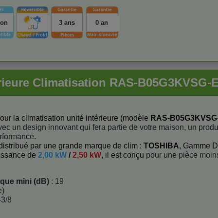
ion
3 ans
0 an
érieure Climatisation RAS-B05G3KVSG
our la climatisation unité intérieure (modèle
RAS-B05G3KVSG
avec un design innovant qui fera partie de votre maison, un produ
erformance.
distribué par une grande marque de clim :
TOSHIBA
, Gamme D
uissance de
2,00 kW
/
2,50 kW
, il est conçu
pour une pièce moin
ique mini (dB)
: 19
e)
-3/8