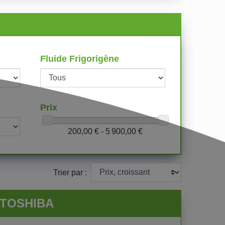
Fluide Frigorigène
Prix
200,00 € - 5 900,00 €
Trier par :
E TOSHIBA