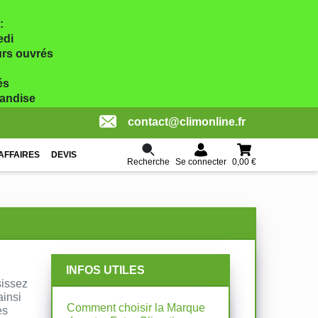
:
edi
ours ouvrés
és
handise
contact@climonline.fr
AFFAIRES
DEVIS
Recherche
0,00 €
Se connecter
INFOS UTILES
sissez
ainsi
Comment choisir la Marque
es