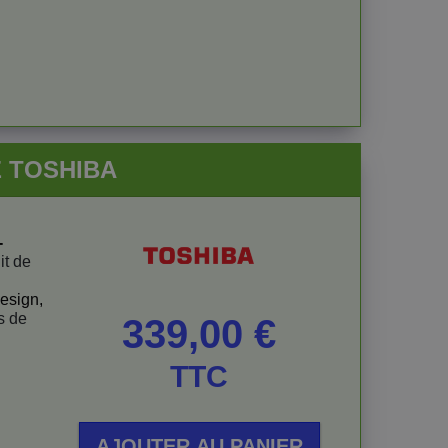
-E TOSHIBA
-
it de
esign,
s de
Prix
339,00 €
TTC
AJOUTER AU PANIER