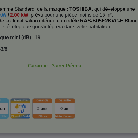
Gamme Standard, de la marque :
TOSHIBA
, qui développe une
 kW
/
2,00 kW
, prévu
pour une pièce moins de 15 m².
de la climatisation intérieure (modèle
RAS-B05E2KVG-E
Blanc
 et écologique qui s'intègrera dans votre habitation.
ique mini (dB)
: 19
-3/8
Garantie : 3 ans Pièces
ion
3 ans
0 an