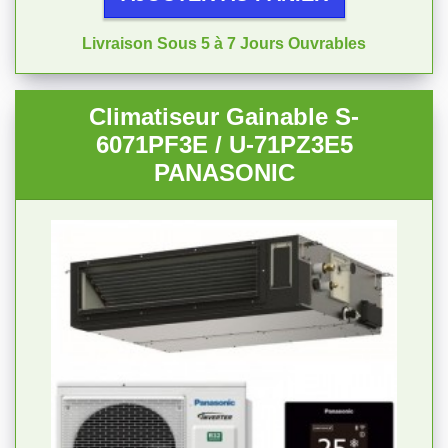
Livraison Sous 5 à 7 Jours Ouvrables
Climatiseur Gainable S-
6071PF3E / U-71PZ3E5
PANASONIC