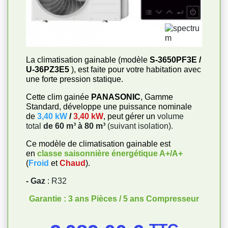
La climatisation gainable (modèle
S-3650PF3E /
U-36PZ3E5
), est faite pour votre habitation avec
une forte pression statique.
Cette clim gainée
PANASONIC
, Gamme
Standard, développe une puissance nominale
de
3,40 kW
/
3,40 kW
, peut gérer un
volume
total
de 60 m³ à 80 m³
(suivant isolation).
Ce modèle de climatisation gainable est
en
classe saisonnière énergétique
A+/A+
(
Froid
et
Chaud
).
- Gaz
: R32
Garantie : 3 ans Pièces / 5 ans Compresseur
Prix