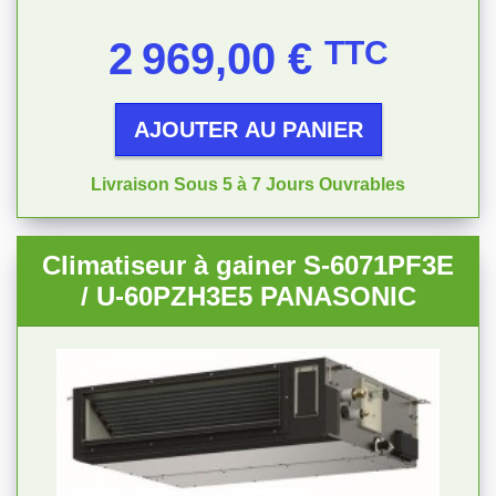
Prix
2 969,00 €
TTC
AJOUTER AU PANIER
Livraison Sous 5 à 7 Jours Ouvrables
Climatiseur à gainer S-6071PF3E
/ U-60PZH3E5 PANASONIC