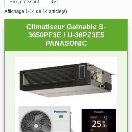
Affichage 1-14 de 14 article(s)
Climatiseur Gainable S-
3650PF3E / U-36PZ3E5
PANASONIC