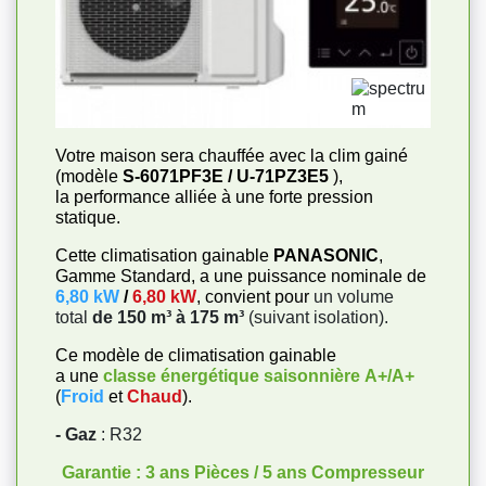
Votre maison sera chauffée avec la clim gainé
(modèle
S-6071PF3E / U-71PZ3E5
),
la performance alliée à une forte pression
statique.
Cette climatisation gainable
PANASONIC
,
Gamme Standard, a une puissance nominale de
6,80 kW
/
6,80 kW
, convient pour
un volume
total
de 150 m³ à 175 m³
(suivant isolation).
Ce modèle de climatisation gainable
a une
classe énergétique saisonnière
A+/A+
(
Froid
et
Chaud
).
- Gaz
: R32
Garantie : 3 ans Pièces / 5 ans Compresseur