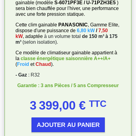
gainable (modèle
S-6071PF3E / U-71PZH3E5
)
sera bien chauffée pour l'hiver, une performance
avec une forte pression statique.
Cette clim gainable
PANASONIC
, Gamme Elite,
dispose d'une puissance de
6,80 kW
/
7,50
kW
, adaptée
à un volume total
de 150 m³ à 175
m³
(selon isolation).
Ce modèle de climatiseur gainable appartient à
la
classe énergétique saisonnière
A++/A+
(
Froid
et
Chaud
).
- Gaz
: R32
Garantie : 3 ans Pièces / 5 ans Compresseur
Prix
3 399,00 €
TTC
AJOUTER AU PANIER