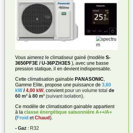
Vous aimerez le climatiseur gainé (modèle
S-
3650PF3E / U-36PZH3E5
), avec une basse
pression statique, il en devient indispensable.
Cette climatisation gainable
PANASONIC
,
Gamme Elite, propose une puissance de
3,60
kW
/
4,00 kW
, convient
pour un volume total
de
60 m³ à 80 m³
(suivant isolation).
Ce modèle de climatisation gainable appartient
à la
classe énergétique saisonnière
A++/A+
(
Froid
et
Chaud
).
- Gaz
: R32