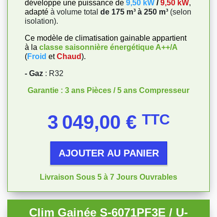
développe une puissance de
9,50 kW
/
9,50 kW
,
adapté
à volume total
de 175 m³ à 250 m³
(selon
isolation).
Ce modèle de climatisation gainable appartient
à la
classe saisonnière énergétique
A++/A
(
Froid
et
Chaud
).
- Gaz
: R32
Garantie : 3 ans Pièces / 5 ans Compresseur
Prix
3 049,00 €
TTC
AJOUTER AU PANIER
Livraison Sous 5 à 7 Jours Ouvrables
Clim Gainée S-6071PF3E / U-