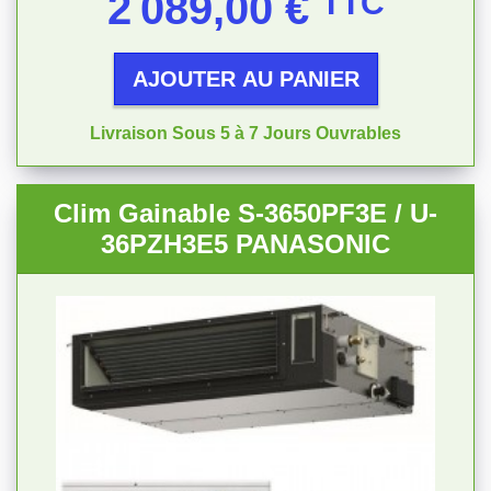
2 089,00 €
TTC
AJOUTER AU PANIER
Livraison Sous 5 à 7 Jours Ouvrables
Clim Gainable S-3650PF3E / U-
36PZH3E5 PANASONIC