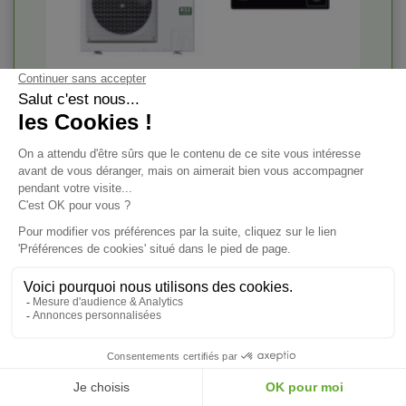
Vous adopterez le climatiseur gainable (modèle
S-1014PF3E / U-140PZH3E5
), performant avec
une forte pression statique.
Cette climatisation gainée
PANASONIC
,
Gamme Elite, a une puissance de
13,40
kW
/
15,50 kW
, convenant à
un volume total
de
310 m³ à 350 m³
(en fonction de l'isolation).
Ce modèle de clim gainable a une
classe
saisonnière énergétique
N.A/N.A
(
Froid
et
Chaud
).
- Gaz
: R32
Garantie : 3 ans Pièces / 5 ans Compresseur
Prix
5 529,00 €
TTC