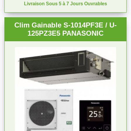
Livraison Sous 5 à 7 Jours Ouvrables
Clim Gainable S-1014PF3E / U-
125PZ3E5 PANASONIC