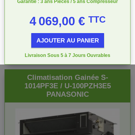
Garantie : 3 ans Pièces / 5 ans Compresseur
Prix
4 069,00 €
TTC
AJOUTER AU PANIER
Livraison Sous 5 à 7 Jours Ouvrables
Climatisation Gainée S-
1014PF3E / U-100PZH3E5
PANASONIC