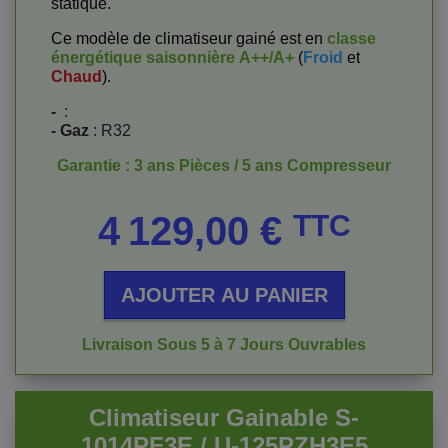
statique.
Ce modèle de climatiseur gainé est en
classe
énergétique saisonnière
A++/A+
(
Froid
et
Chaud
).
-
:
- Gaz
: R32
Garantie : 3 ans Pièces / 5 ans Compresseur
Prix
4 129,00 €
TTC
AJOUTER AU PANIER
Livraison Sous 5 à 7 Jours Ouvrables
Climatiseur Gainable S-
1014PF3E / U-125PZH3E5