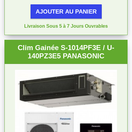
AJOUTER AU PANIER
Livraison Sous 5 à 7 Jours Ouvrables
Clim Gainée S-1014PF3E / U-
140PZ3E5 PANASONIC