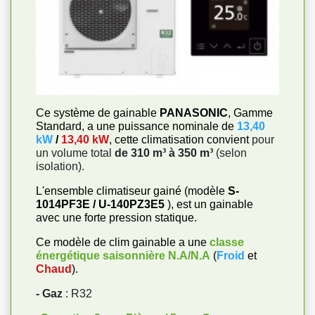
Ce système de gainable
PANASONIC
, Gamme
Standard, a une puissance nominale de
13,40
kW
/
13,40 kW
, cette climatisation convient
pour
un volume total
de 310 m³ à 350 m³
(selon
isolation).
L'ensemble climatiseur gainé (modèle
S-
1014PF3E / U-140PZ3E5
), est un gainable
avec une forte pression statique.
Ce modèle de clim gainable a une
classe
énergétique saisonnière
N.A/N.A
(
Froid
et
Chaud
).
- Gaz
: R32