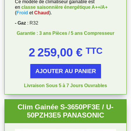
Ce modèle de climatiseur gainable est
en
classe saisonnière énergétique
A++/A+
(
Froid
et
Chaud
).
- Gaz
: R32
Garantie : 3 ans Pièces / 5 ans Compresseur
Prix
2 259,00 €
TTC
AJOUTER AU PANIER
Livraison Sous 5 à 7 Jours Ouvrables
Clim Gainée S-3650PF3E / U-
50PZH3E5 PANASONIC