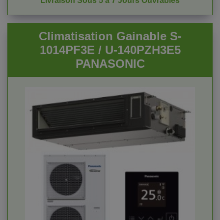
Livraison Sous 5 à 7 Jours Ouvrables
Climatisation Gainable S-
1014PF3E / U-140PZH3E5
PANASONIC