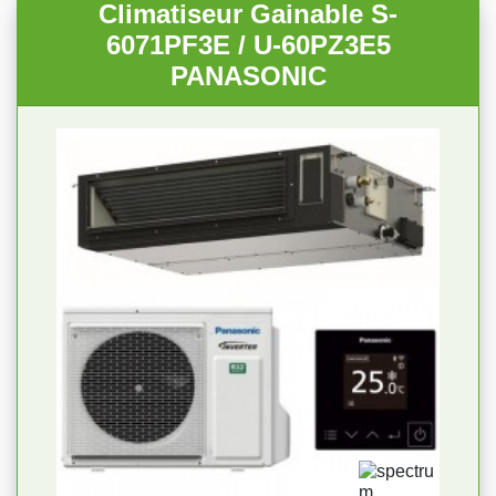
Climatiseur Gainable S-
6071PF3E / U-60PZ3E5
PANASONIC