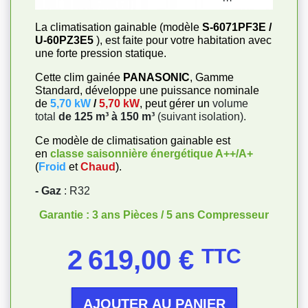
La climatisation gainable (modèle
S-6071PF3E /
U-60PZ3E5
), est faite pour votre habitation avec
une forte pression statique.
Cette clim gainée
PANASONIC
, Gamme
Standard, développe une puissance nominale
de
5,70 kW
/
5,70 kW
, peut gérer un
volume
total
de 125 m³ à 150 m³
(suivant isolation).
Ce modèle de climatisation gainable est
en
classe saisonnière énergétique
A++/A+
(
Froid
et
Chaud
).
- Gaz
: R32
Garantie : 3 ans Pièces / 5 ans Compresseur
Prix
2 619,00 €
TTC
AJOUTER AU PANIER