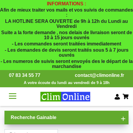
INFORMATIONS :
Afin de mieux traiter vos mails et vos suivis de commandes
:
LA HOTLINE SERA OUVERTE de 9h à 12h du Lundi au
Vendredi
Suite a la forte demande , nos delais de livraison seront de
10 à 15 jours ouvrés
- Les commandes seront traitées immediatement
- Les demandes de devis seront traités sous 5 à 7 jours
ouvrés
- Les numeros de suivis seront envoyés des le départ de la
marchandise
07 83 34 55 77
contact@climonline.fr
A votre écoute du lundi au vendredi de 9 à 18h
Recherche Gainable