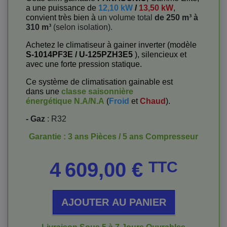
a une puissance de
12,10 kW
/
13,50 kW
,
convient très bien à
un volume total
de 250 m³ à
310 m³
(selon isolation).
Achetez le climatiseur à gainer inverter (modèle
S-1014PF3E / U-125PZH3E5
), silencieux et
avec une forte pression statique.
Ce système de climatisation gainable est
dans une
classe saisonnière
énergétique
N.A/N.A
(
Froid
et
Chaud
).
- Gaz
: R32
Garantie : 3 ans Pièces / 5 ans Compresseur
Prix
4 609,00 €
TTC
AJOUTER AU PANIER