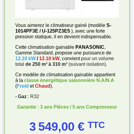
Vous aimerez le climatiseur gainé (modèle
S-
1014PF3E / U-125PZ3E5
), avec une forte
pression statique, il en devient indispensable.
Cette climatisation gainable
PANASONIC
,
Gamme Standard, propose une puissance de
12,10 kW
/
12.10 kW
, convient
pour un volume
total
de 250 m³ à 310 m³
(suivant isolation).
Ce modèle de climatisation gainable appartient
à la
classe énergétique saisonnière
N.A/N.A
(
Froid
et
Chaud
).
- Gaz
: R32
Garantie : 3 ans Pièces / 5 ans Compresseur
Prix
3 549,00 €
TTC