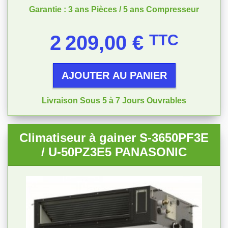
Garantie : 3 ans Pièces / 5 ans Compresseur
Prix
2 209,00 €
TTC
AJOUTER AU PANIER
Livraison Sous 5 à 7 Jours Ouvrables
Climatiseur à gainer S-3650PF3E
/ U-50PZ3E5 PANASONIC