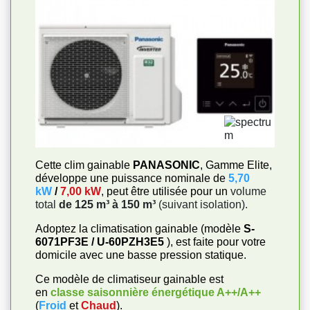
Cette clim gainable
PANASONIC
, Gamme Elite,
développe une puissance nominale de
5,70
kW
/
7,00 kW
, peut être utilisée pour un
volume
total
de 125 m³ à 150 m³
(suivant isolation).
Adoptez la climatisation gainable (modèle
S-
6071PF3E / U-60PZH3E5
), est faite pour votre
domicile avec une basse pression statique.
Ce modèle de climatiseur gainable est
en
classe saisonnière énergétique
A++/A++
(
Froid
et
Chaud
).