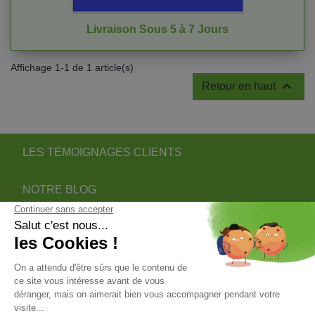
Livraison Sous 5 à 7 Jours
Affichage 1-1 de 1 article(s)

Retour en haut
LES TÉMOIGNAGES CLIENTS
NOTRE BLOG
DEVENIR PARTENAIRE INSTALLATEUR
NOTRE SERVICE APRÈS VENTE
NOS PARTENAIRES OFFICIELS