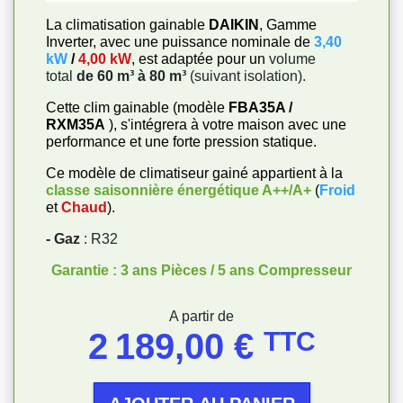
La climatisation gainable
DAIKIN
, Gamme
Inverter, avec une puissance nominale de
3,40
kW
/
4,00 kW
, est adaptée pour un
volume
total
de 60 m³ à 80 m³
(suivant isolation).
Cette clim gainable (modèle
FBA35A /
RXM35A
), s'intégrera à votre maison avec une
performance et une forte pression statique.
Ce modèle de climatiseur gainé appartient à la
classe saisonnière énergétique
A++/A+
(
Froid
et
Chaud
).
- Gaz
: R32
Garantie : 3 ans Pièces / 5 ans Compresseur
Prix
A partir de
2 189,00 €
TTC