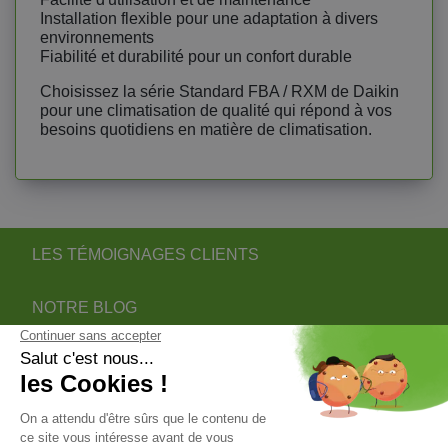
Installation flexible pour une adaptation à divers
environnements
Fiabilité et durabilité pour un confort durable
Choisissez la série Standard FBA / RXM de Daikin
pour une climatisation de qualité qui répond à vos
besoins quotidiens en matière de climatisation.
LES TÉMOIGNAGES CLIENTS
NOTRE BLOG
DEVENIR PARTENAIRE INSTALLATEUR
NOTRE SERVICE APRÈS VENTE