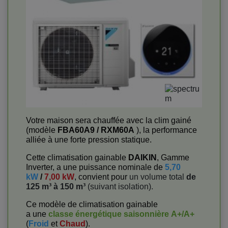
Votre maison sera chauffée avec la clim gainé
(modèle
FBA60A9 / RXM60A
), la performance
alliée à une forte pression statique.
Cette climatisation gainable
DAIKIN
, Gamme
Inverter, a une puissance nominale de
5,70
kW
/
7,00 kW
, convient pour
un volume total
de
125 m³ à 150 m³
(suivant isolation).
Ce modèle de climatisation gainable
a une
classe énergétique saisonnière
A+/A+
(
Froid
et
Chaud
).