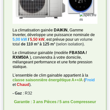
La climatisation gainée
DAIKIN
, Gamme
Inverter, développe une puissance nominale de
5,00 kW
/
5,50 kW
, est prévue pour un
volume
total
de 110 m³ à 125 m³
(selon isolation).
Le climatiseur gainable (modèle
FBA50A /
RXM50A
), conviendra à votre domicile,
mélangeant performance et une forte pression
statique.
L'ensemble de clim gainable appartient à la
classe saisonnière énergétique
A++/A
(
Froid
et
Chaud
).
- Gaz
: R32
Garantie : 3 ans Pièces / 5 ans Compresseur