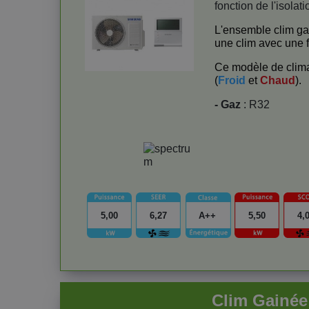
fonction de l'isolati
L'ensemble clim ga
une clim avec une f
Ce modèle de clima
(
Froid
et
Chaud
).
- Gaz
: R32
5,00
6,27
A++
5,50
4,
Clim Gain