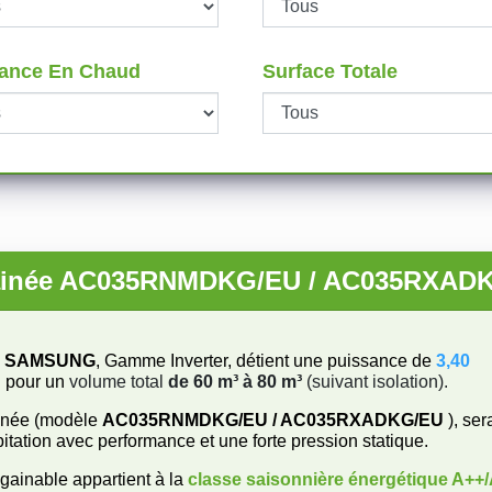
ance En Chaud
Surface Totale
 Gainée AC035RNMDKG/EU / AC035RXA
e
SAMSUNG
, Gamme Inverter, détient une puissance de
3,40
l pour un
volume total
de 60 m³ à 80 m³
(suivant isolation).
ainée (modèle
AC035RNMDKG/EU / AC035RXADKG/EU
), ser
itation avec performance et une forte pression statique.
gainable appartient à la
classe saisonnière énergétique
A++/