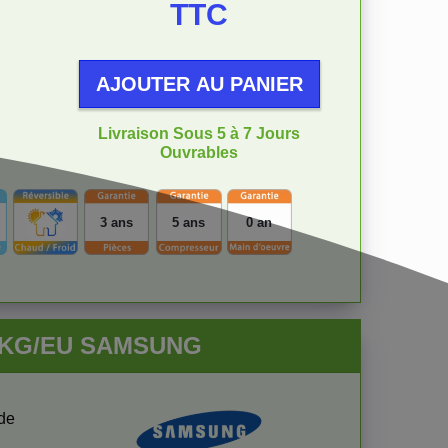
TTC
AJOUTER AU PANIER
Livraison Sous 5 à 7 Jours
Ouvrables
3 ans
5 ans
0 an
ADKG/EU SAMSUNG
 de