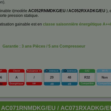
on).
inable i(modèle
AC052RNMDKG/EU / AC052RXADKG/EU
), 
orte pression statique.
tisation gainable est en
classe saisonnière énergétique
A++
Garantie : 3 ans Pièces / 5 ans Compresseur
06
A
/
29
48
R32
Non
ée AC071RNMDKG/EU / AC071RXADKG/