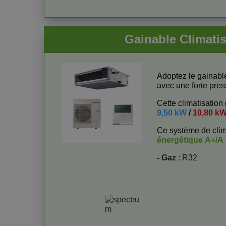
Gainable Clima
Adoptez le gainab
avec une forte pres
Cette climatisatio
9,50 kW
/
10,80 k
Ce système de clim
énergétique
A+/A
- Gaz
: R32