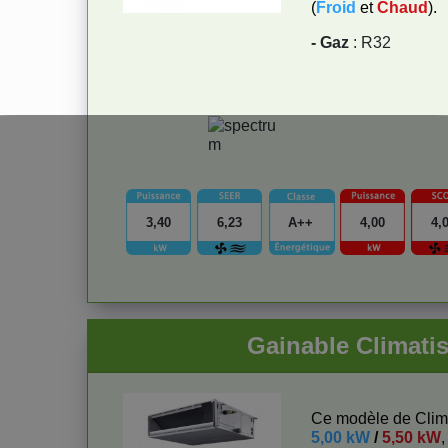
(
Froid
et
Chaud
).
- Gaz
: R32
3,40
6,23
A++
4,00
4,
Gainable Clima
Ce modèle de Clima
5,00 kW
/
5,50 kW
,