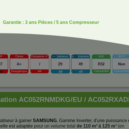
Garantie : 3 ans Pièces / 5 ans Compresseur
07
A+
/
29
49
R32
Non
tisation AC052RNMDKG/EU / AC052RX
tiseur à gainer
SAMSUNG
, Gamme Inverter, d'une puissance
 elle est adaptée
pour un volume total
de 110 m³ à 125 m³
(en