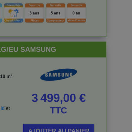
3 ans
5 ans
0 an
DKG/EU SAMSUNG
310 m³
Prix
3 499,00 €
TTC
id
et
AJOUTER AU PANIER