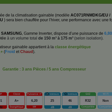
ée de la climatisation gainable (modèle
AC071RNMDKG/EU /
EU
) sera bien chauffée pour l'hiver, une performance avec une f
e
SAMSUNG
, Gamme Inverter, dispose d'une puissance de
6,80
ptée
à un volume total
de 150 m³ à 175 m³
(selon isolation).
tiseur gainable appartient à la
classe énergétique
A+
(
Froid
et
Chaud
).
Garantie : 3 ans Pièces / 5 ans Compresseur
01
A+
6,20
25
46
R32
Non