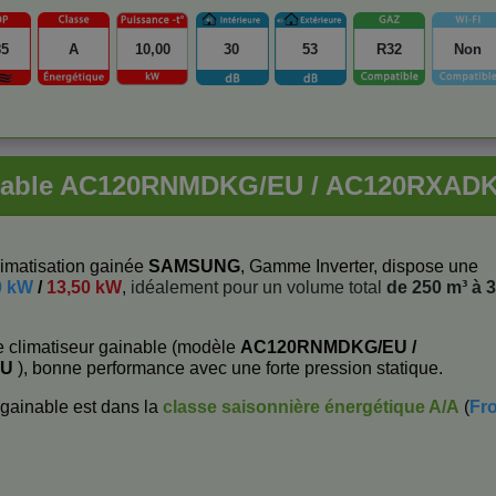
85
A
10,00
30
53
R32
Non
ainable AC120RNMDKG/EU / AC120RXA
imatisation gainée
SAMSUNG
, Gamme Inverter, dispose une
0 kW
/
13,50 kW
,
idéalement pour un volume total
de 250 m³ à 
e climatiseur gainable (modèle
AC120RNMDKG/EU /
EU
), bonne performance avec une forte pression statique.
gainable est dans la
classe saisonnière énergétique
A/A
(
Fro