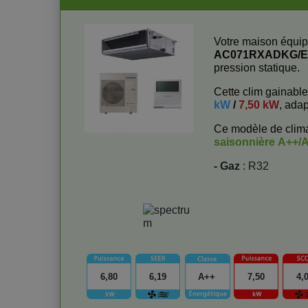
Votre maison équip
AC071RXADKG/
pression statique.
Cette clim gainabl
kW
/
7,50 kW
, ada
Ce modèle de clima
saisonnière
A++/
- Gaz
: R32
6,80
6,19
A++
7,50
4,