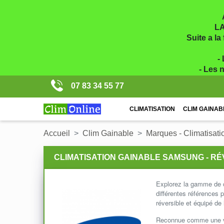
LA
Suite a la
-
- Les 
07 83 34 55 77
CLIMATISATION
CLIM GAINAB
Accueil
Clim Gainable
Marques - Climatisati
CLIMATISATION GAINABLE SAMSUNG - RÉ
Explorez la gamme de c
différentes références
réversible et équipé de 
Reconnue comme une vér