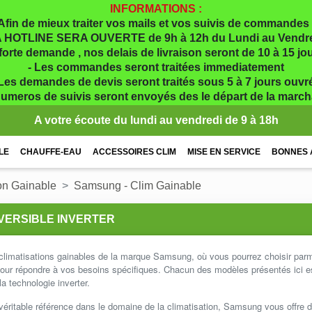
INFORMATIONS :
Afin de mieux traiter vos mails et vos suivis de commandes 
 HOTLINE SERA OUVERTE de 9h à 12h du Lundi au Vendr
 forte demande , nos delais de livraison seront de 10 à 15 j
- Les commandes seront traitées immediatement
 Les demandes de devis seront traités sous 5 à 7 jours ouvr
numeros de suivis seront envoyés des le départ de la marc
A votre écoute du lundi au vendredi de 9 à 18h
LE
CHAUFFE-EAU
ACCESSOIRES CLIM
MISE EN SERVICE
BONNES 
on Gainable
Samsung - Clim Gainable
VERSIBLE INVERTER
limatisations gainables de la marque Samsung, où vous pourrez choisir parm
 pour répondre à vos besoins spécifiques. Chacun des modèles présentés ici e
la technologie inverter.
itable référence dans le domaine de la climatisation, Samsung vous offre 