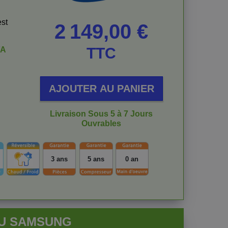
est
Prix
2 149,00 €
TTC
/A
AJOUTER AU PANIER
Livraison Sous 5 à 7 Jours
Ouvrables
3 ans
5 ans
0 an
EU SAMSUNG