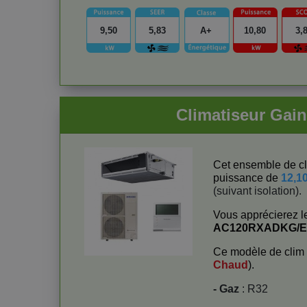
9,50
5,83
A+
10,80
3,
Climatiseur G
Cet ensemble de cl
puissance de
12,1
(suivant isolation).
Vous apprécierez l
AC120RXADKG/
Ce modèle de clim 
Chaud
).
- Gaz
: R32