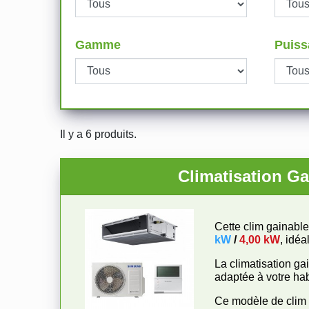
Gamme
Puiss
Il y a 6 produits.
Climatisation
Cette clim gainabl
kW
/
4,00 kW
, idéa
La climatisation g
adaptée à votre hab
Ce modèle de clim 