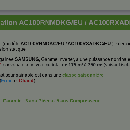
tisation AC100RNMDKG/EU / AC100RX
le (modèle
AC100RNMDKG/EU / AC100RXADKG/EU
), silenc
sion statique.
n gainée
SAMSUNG
, Gamme Inverter, a une puissance nominal
W
, convenant à
un volume total
de 175 m³ à 250 m³
(suivant isola
atiseur gainable est dans une
classe saisonnière
(
Froid
et
Chaud
).
Garantie : 3 ans Pièces / 5 ans Compresseur