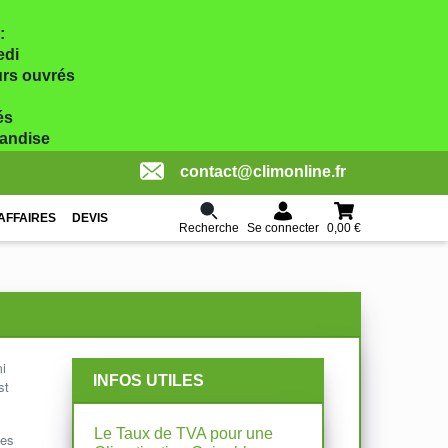
:
edi
ours ouvrés
és
handise
contact@climonline.fr
AFFAIRES
DEVIS
Recherche
0,00 €
Se connecter
i
INFOS UTILES
st
Le Taux de TVA pour une
des