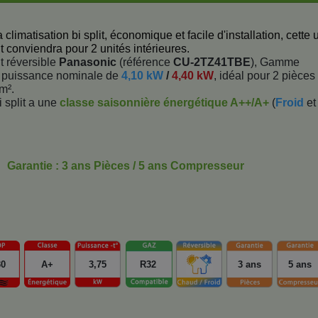
climatisation bi split, économique et facile d'installation, cette 
it conviendra pour 2 unités intérieures.
it réversible
Panasonic
(référence
CU-2TZ41TBE
), Gamme
e puissance nominale de
4,10 kW
/
4,40 kW
, idéal pour 2 pièces
m².
i split a une
classe saisonnière énergétique A++/A+
(
Froid
et
Garantie : 3 ans Pièces / 5 ans Compresseur
30
A+
3,75
R32
3 ans
5 ans