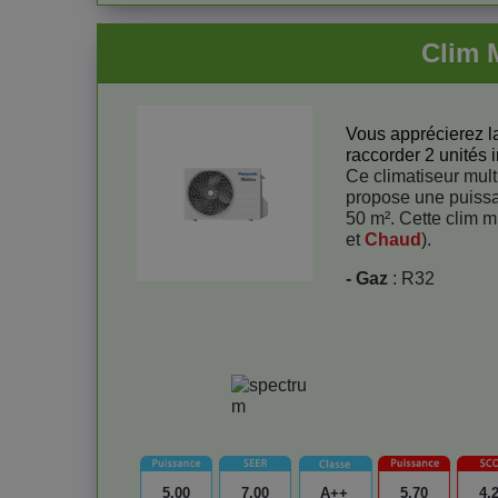
Clim 
Vous apprécierez la
raccorder 2 unités i
Ce climatiseur multi
propose une puiss
50 m². Cette clim mu
et
Chaud
).
- Gaz
: R32
5,00
7,00
A++
5,70
4,