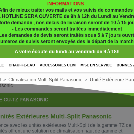
INFORMATIONS :
Afin de mieux traiter vos mails et vos suivis de commandes 
 HOTLINE SERA OUVERTE de 9h à 12h du Lundi au Vendr
 forte demande , nos delais de livraison seront de 10 à 15 j
- Les commandes seront traitées immediatement
 Les demandes de devis seront traités sous 5 à 7 jours ouvr
numeros de suivis seront envoyés des le départ de la marc
A votre écoute du lundi au vendredi de 9 à 18h
LE
CHAUFFE-EAU
ACCESSOIRES CLIM
MISE EN SERVICE
BONNES 
t
Climatisation Multi Split Panasonic
Unité Extérieure Pa
asonic
E CU-TZ PANASONIC
ités Extérieures Multi-Split Panasonic
ence avec les unités extérieures Multi-Split de la gamme TZ de
és offrent une solution de climatisation haut de gamme et