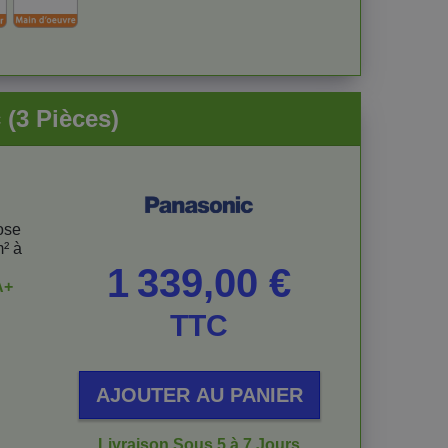
 (3 Pièces)
ose
m² à
Prix
1 339,00 €
A+
TTC
AJOUTER AU PANIER
Livraison Sous 5 à 7 Jours