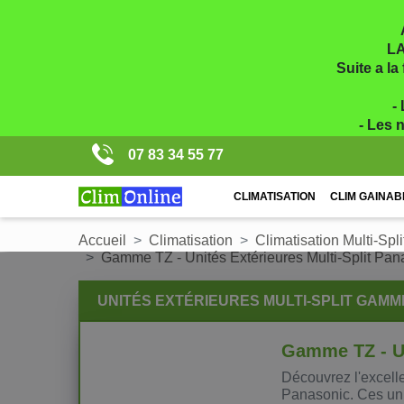
LA
Suite a la
-
- Les 
07 83 34 55 77
CLIMATISATION
CLIM GAINAB
Accueil
Climatisation
Climatisation Multi-Spli
Gamme TZ - Unités Extérieures Multi-Split Pan
UNITÉS EXTÉRIEURES MULTI-SPLIT GAMM
Gamme TZ - Un
Découvrez l'excell
Panasonic. Ces unit