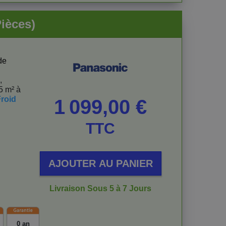
ièces)
de
,
5 m² à
roid
Prix
1 099,00 €
TTC
AJOUTER AU PANIER
Livraison Sous 5 à 7 Jours
0 an