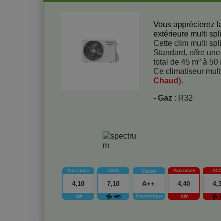
Vous apprécierez la 
extérieure multi spl
Cette clim multi spl
Standard, offre un
total de 45 m² à 50 
Ce climatiseur mult
Chaud
).
- Gaz
: R32
4,10
7,10
A++
4,40
4,