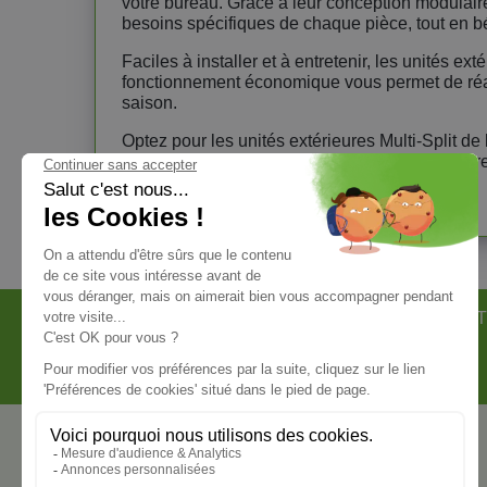
votre bureau. Grâce à leur conception modulair
besoins spécifiques de chaque pièce, tout en béné
Faciles à installer et à entretenir, les unités 
fonctionnement économique vous permet de réalis
saison.
Optez pour les unités extérieures Multi-Split 
écoénergétique pour votre maison ou votre bur
climatisation.
LES TÉMOIGNAGES CLIENTS
NOT
NOS PARTENAIRES OFFICIELS
NOUS CONTACTER
ClimOnline
69 Rue du Puits de Fabre