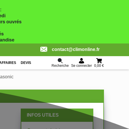
:
edi
ours ouvrés
és
handise
contact@climonline.fr
AFFAIRES
DEVIS
Recherche
0,00 €
Se connecter
nasonic
INFOS UTILES