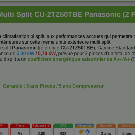
Multi Split CU-2TZ50TBE Panasonic (2 P
 climatisation bi split, aux performances accrues qui permettra 
ntérieures sur cette même unité extérieure multi split.
 split
Panasonic
(référence
CU-2TZ50TBE
), Gamme Standard
ance de
5,00 kW
/
5,70 kW
, prévue pour 2 pièces d'un total de 4
lti split a un
coefficient énergétique saisonnier de A++/A+
(
F
Garantie : 3 ans Pièces / 5 ans Compresseur
20
A+
3,80
R32
3 ans
5 ans