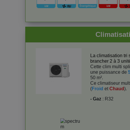
Climatisat
La climatisation tri
brancher 2 à 3 unité
Cette clim multi spl
une puissance de
50 m².
Ce climatiseur multi
(
Froid
et
Chaud
).
- Gaz
: R32