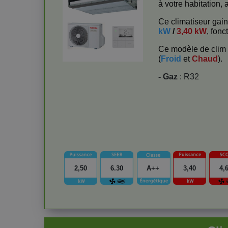
à votre habitation,
Ce climatiseur gai
kW
/
3,40 kW
, fonc
Ce modèle de clim 
(
Froid
et
Chaud
).
- Gaz
: R32
2,50
6.30
A++
3,40
4,