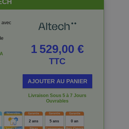
TECH
n avec
de
Prix
1 529,00 €
/A
TTC
AJOUTER AU PANIER
Livraison Sous 5 à 7 Jours
Ouvrables
2 ans
5 ans
0 an