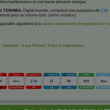
 alliant performance et une basse pression statique.
né
TOSHIBA
, Digital Inverter, comprend une puissance de
2,50
tionne pour un
volume total
(selon isolation).
gainable appartient à la
classe saisonnière énergétique
A++/
Garantie : 3 ans Pièces / 5 ans Compresseur
60
A++
2.10
33
46
R32
Non