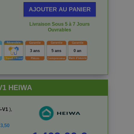
AJOUTER AU PANIER
Livraison Sous 5 à 7 Jours
Ouvrables
3 ans
5 ans
0 an
-V1 HEIWA
5-V1
),
e
3,50
Prix