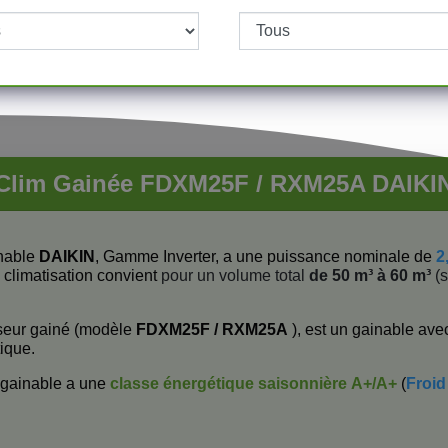
Clim Gainée FDXM25F / RXM25A DAIKI
nable
DAIKIN
, Gamme Inverter, a une puissance nominale de
2
e climatisation convient
pour un volume total
de 50 m³ à 60 m³
(s
seur gainé (modèle
FDXM25F / RXM25A
), est un gainable ave
ique.
 gainable a une
classe énergétique saisonnière
A+/A+
(
Froid