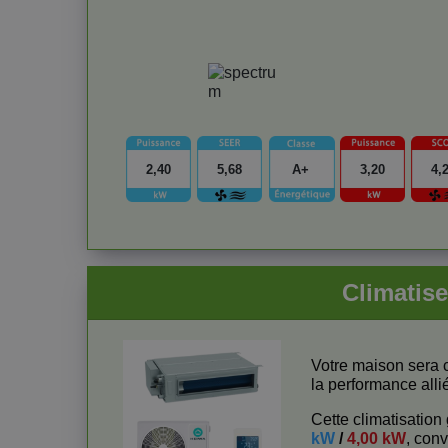
2,40
5,68
A+
3,20
4,
Climatis
Votre maison sera 
la performance alli
Cette climatisation
kW
/
4,00 kW
, con