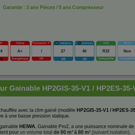
Garantie : 3 ans Pièces / 5 ans Compresseur
24
A+
/
27
46
R32
Non
eur Gainable HP2GIS-35-V1 / HP2ES-35
chauffée avec la clim gainé (modèle
HP2GIS-35-V1 / HP2ES-3
ée à une basse pression statique.
 gainable
HEIWA
, Gainable Pro2, a une puissance nominale d
vient pour
un volume total
de 60 m³ à 80 m³
(suivant isolation).