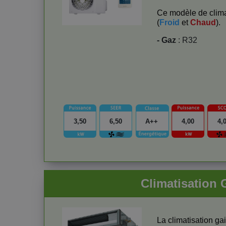
Ce modèle de clima
(
Froid
et
Chaud
).
- Gaz
: R32
3,50
6,50
A++
4,00
4,
Climatisatio
La climatisation g