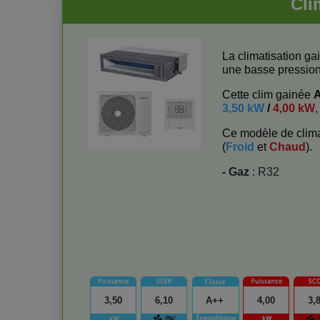
Cli
La climatisation g
une basse pression
Cette clim gainée
3,50 kW
/
4,00 kW
,
Ce modèle de clima
(
Froid
et
Chaud
).
- Gaz
: R32
3,50
6,10
A++
4,00
3,