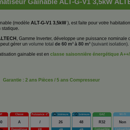
matiseur Gainable ALT-G-V1 3,5kW AL
ainable (modèle
ALT-G-V1 3,5kW
), est faite pour votre habitatio
 statique.
ALTECH
, Gamme Inverter, développe une puissance nominale 
 peut gérer un
volume total
de 60 m³ à 80 m³
(suivant isolation).
tisation gainable est en
classe saisonnière énergétique
A++
Garantie : 2 ans Pièces / 5 ans Compresseur
80
A
/
26
48
R32
Non