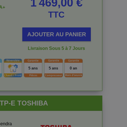
1 469,00 €
A+
TTC
AJOUTER AU PANIER
Livraison Sous 5 à 7 Jours
5 ans
5 ans
0 an
ATP-E TOSHIBA
iendra