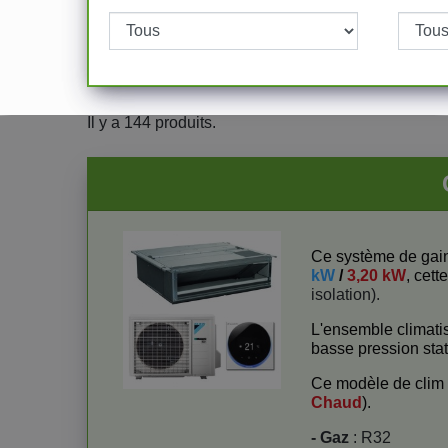
Il y a 144 produits.
Ce système de gai
kW
/
3,20 kW
, cett
isolation).
L'ensemble climati
basse pression stat
Ce modèle de clim
Chaud
).
- Gaz
: R32