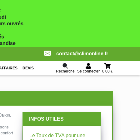
:
edi
ours ouvrés
és
handise
contact@climonline.fr
AFFAIRES
DEVIS
Recherche
0,00 €
Se connecter
Daikin,
INFOS UTILES
isons
confort
Le Taux de TVA pour une