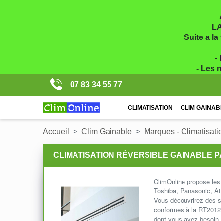
LA
Suite a la
-
- Les 
07 83 34 55 77
CLIMATISATION
CLIM GAINAB
Accueil
Clim Gainable
Marques - Climatisati
CLIMATISATION RÉVERSIBLE GAINABLE 
ClimOnline propose les 
Toshiba, Panasonic, At
Vous découvrirez des so
conformes à la RT2012 
dont vous avez besoin.