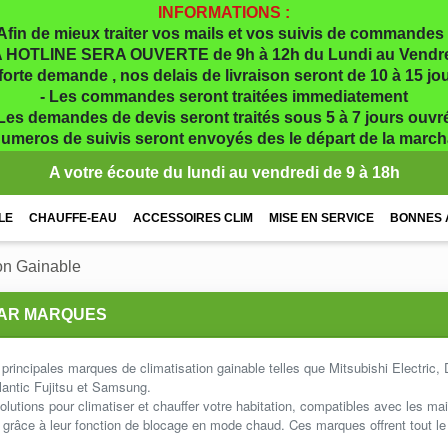
INFORMATIONS :
Afin de mieux traiter vos mails et vos suivis de commandes 
 HOTLINE SERA OUVERTE de 9h à 12h du Lundi au Vendr
 forte demande , nos delais de livraison seront de 10 à 15 j
- Les commandes seront traitées immediatement
 Les demandes de devis seront traités sous 5 à 7 jours ouvr
numeros de suivis seront envoyés des le départ de la marc
A votre écoute du lundi au vendredi de 9 à 18h
LE
CHAUFFE-EAU
ACCESSOIRES CLIM
MISE EN SERVICE
BONNES 
on Gainable
PAR MARQUES
principales marques de climatisation gainable telles que Mitsubishi Electric, 
lantic Fujitsu et Samsung.
lutions pour climatiser et chauffer votre habitation, compatibles avec les ma
grâce à leur fonction de blocage en mode chaud. Ces marques offrent tout le 