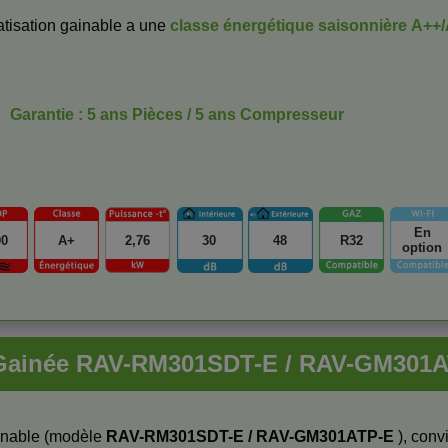
tisation gainable a une
classe énergétique saisonnière
A++/
Garantie : 5 ans Pièces / 5 ans Compresseur
En
00
A+
2,76
30
48
R32
option
n Gainée RAV-RM301SDT-E / RAV-GM301
ainable (modèle
RAV-RM301SDT-E / RAV-GM301ATP-E
), conv