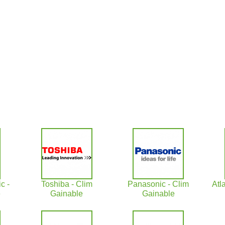
c -
Toshiba - Clim
Panasonic - Clim
Atl
e
Gainable
Gainable