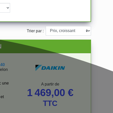
Trier par :
N
,40
elon
c une
Prix
A partir de
1 469,00 €
et
TTC