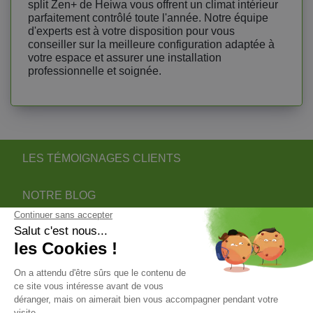
split Zen+ de Heiwa vous offrent un climat intérieur
parfaitement contrôlé toute l'année. Notre équipe
d'experts est à votre disposition pour vous
conseiller sur la meilleure configuration adaptée à
votre espace et assurer une installation
professionnelle et soignée.
LES TÉMOIGNAGES CLIENTS
NOTRE BLOG
DEVENIR PARTENAIRE INSTALLATEUR
NOTRE SERVICE APRÈS VENTE
NOS PARTENAIRES OFFICIELS