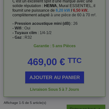
C'est un excellent split d'une marque avec une
solide réputation :
HEIWA
, Mural ESSENTIEL, il
fournit une puissance de
6,20 kW
/
6,50 kW
,
complètement adapté
à une pièce de 60 à 70 m².
- Pression acoustique mini (dB)
: 26
- Wifi
: Oui
- Tuyaux clim
: 1/4-1/2
- Gaz
: R32
Garantie : 5 ans Pièces
Prix
469,00 €
TTC
AJOUTER AU PANIER
Livraison Sous 5 à 7 Jours
Affichage 1-5 de 5 article(s)