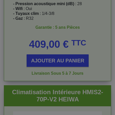
- Pression acoustique mini (dB)
: 28
- Wifi
: Oui
- Tuyaux clim
: 1/4-3/8
- Gaz
: R32
Garantie : 5 ans Pièces
Prix
409,00 €
TTC
AJOUTER AU PANIER
Livraison Sous 5 à 7 Jours
Climatisation Intérieure HMIS2-
70P-V2 HEIWA