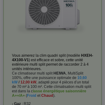
Vous aimerez la clim quadri split (modèle
HXEH-
4X100-V1
) est efficace et sobre, cette unité
extérieure multi split permet de raccorder 2 à 4
unités intérieures.
Ce climatiseur multi split
HEIWA
, MultiSplit
100%, offre une puissance optimale de
10,60
kW
/
12,00 kW
, adapté pour 4 pièces d'un total
de 70 m² à 100 m². Cette climatisation multi split
est dans la c
lasse énergétique saisonnière
A++/A+
(
Froid
et
Chaud
).
- Gaz
: R32