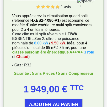
1 avis
Vous apprécierez la climatisation quadri split
(référence
HXES2-4X80-V1
) est économe, ce
modèle d'unité extérieure multi split conviendra
pour 2 à 4 unités intérieures.
Cette clim multi split réversible
HEIWA
,
ESSENTIEL Zen 2, offre une puissance
nominale de
8,00 kW
/
9,50 kW
, idéal pour 4
pièces d'un total de 65 m² à 85 m², pour une
classe saisonnière énergétique A++/A+
(
Froid
et
Chaud
).
- Gaz
: R32
Garantie : 5 ans Pièces / 5 ans Compresseur
Prix
1 949,00 €
TTC
AJOUTER AU PANIER