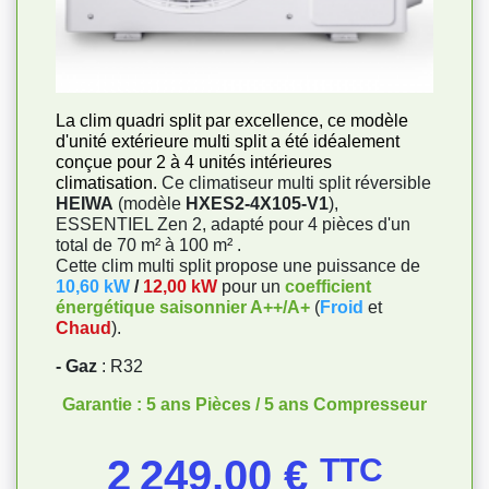
La clim quadri split par excellence, ce modèle
d'unité extérieure multi split a été idéalement
conçue pour 2 à 4 unités intérieures
climatisation.
Ce climatiseur multi split réversible
HEIWA
(modèle
HXES2-4X105-V1
),
ESSENTIEL Zen 2, adapté pour 4 pièces d'un
total de 70 m² à 100 m² .
Cette clim multi split propose une puissance de
10,60 kW
/
12,00 kW
pour un
coefficient
énergétique saisonnier A++/A+
(
Froid
et
Chaud
).
- Gaz
: R32
Garantie : 5 ans Pièces / 5 ans Compresseur
Prix
2 249,00 €
TTC