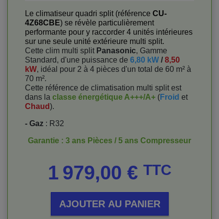
Le climatiseur quadri split (référence
CU-
4Z68CBE
) se révèle particulièrement
performante pour y raccorder 4 unités intérieures
sur une seule unité extérieure multi split.
Cette clim multi split
Panasonic
, Gamme
Standard, d'une puissance de
6,80 kW
/
8,50
kW
, idéal pour 2 à 4 pièces d'un total de 60 m² à
70 m².
Cette référence de climatisation multi split est
dans la
classe énergétique A+++/A+
(
Froid
et
Chaud
).
- Gaz
: R32
Garantie : 3 ans Pièces / 5 ans Compresseur
Prix
1 979,00 €
TTC
AJOUTER AU PANIER