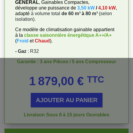
GENERAL
, Gainables Compactes,
développe une puissance de
3,50 kW
/
4,10 kW
,
adapté
à volume total
de 60 m³ à 80 m³
(selon
isolation).
Ce modèle de climatisation gainable appartient
à la
classe saisonnière énergétique
A++/A+
(
Froid
et
Chaud
).
- Gaz
: R32
Garantie : 3 ans Pièces / 5 ans Compresseur
Prix
1 879,00 €
TTC
AJOUTER AU PANIER
Livraison Sous 8 à 15 jours Ouvrables