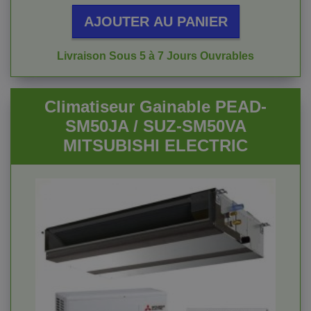
AJOUTER AU PANIER
Livraison Sous 5 à 7 Jours Ouvrables
Climatiseur Gainable PEAD-
SM50JA / SUZ-SM50VA
MITSUBISHI ELECTRIC