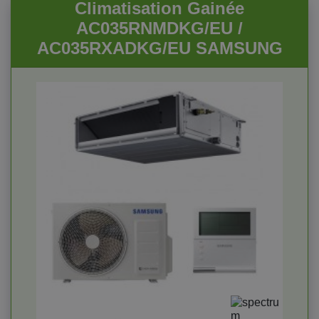
Climatisation Gainée
AC035RNMDKG/EU /
AC035RXADKG/EU SAMSUNG