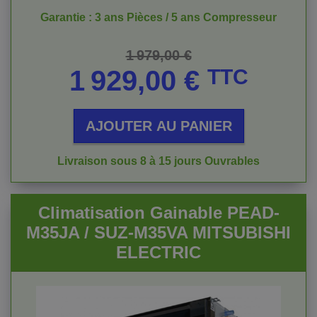
Garantie : 3 ans Pièces / 5 ans Compresseur
Prix de base
Prix
1 979,00 €
1 929,00 €
TTC
AJOUTER AU PANIER
Livraison sous 8 à 15 jours Ouvrables
Climatisation Gainable PEAD-
M35JA / SUZ-M35VA MITSUBISHI
ELECTRIC