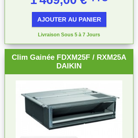
AJOUTER AU PANIER
Livraison Sous 5 à 7 Jours
Clim Gainée FDXM25F / RXM25A
DAIKIN