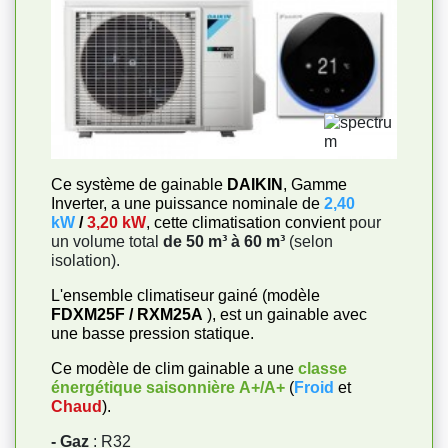
Ce système de gainable
DAIKIN
, Gamme
Inverter, a une puissance nominale de
2,40
kW
/
3,20 kW
, cette climatisation convient
pour
un volume total
de 50 m³ à 60 m³
(selon
isolation).
L'ensemble climatiseur gainé (modèle
FDXM25F / RXM25A
), est un gainable avec
une basse pression statique.
Ce modèle de clim gainable a une
classe
énergétique saisonnière
A+/A+
(
Froid
et
Chaud
).
- Gaz
: R32