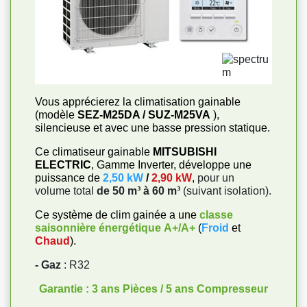
Vous apprécierez la climatisation gainable
(modèle
SEZ-M25DA / SUZ-M25VA
),
silencieuse et avec une basse pression statique.
Ce climatiseur gainable
MITSUBISHI
ELECTRIC
, Gamme Inverter, développe une
puissance de
2,50 kW
/
2,90 kW
,
pour un
volume total
de 50 m³ à 60 m³
(suivant isolation).
Ce système de clim gainée a une
classe
saisonnière énergétique
A+/A+
(
Froid
et
Chaud
).
- Gaz
: R32
Garantie : 3 ans Pièces / 5 ans Compresseur