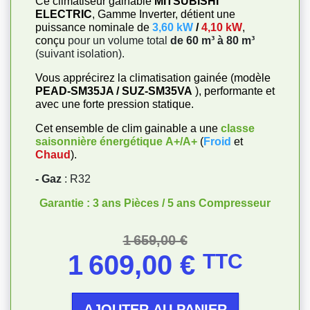
Ce climatiseur gainable
MITSUBISHI
ELECTRIC
, Gamme Inverter, détient une
puissance nominale de
3,60 kW
/
4,10 kW
,
conçu
pour un volume total
de 60 m³ à 80 m³
(suivant isolation).
Vous apprécirez la climatisation gainée (modèle
PEAD-SM35JA / SUZ-SM35VA
), performante et
avec une forte pression statique.
Cet ensemble de clim gainable a une
classe
saisonnière énergétique
A+/A+
(
Froid
et
Chaud
).
- Gaz
: R32
Garantie : 3 ans Pièces / 5 ans Compresseur
Prix de base
Prix
1 659,00 €
1 609,00 €
TTC
AJOUTER AU PANIER