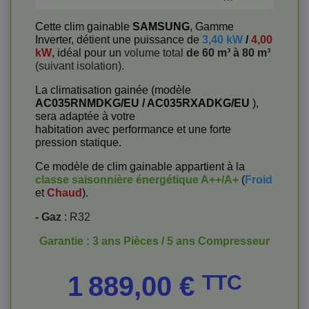
Cette clim gainable
SAMSUNG
, Gamme
Inverter, détient une puissance de
3,40 kW
/
4,00
kW
, idéal pour un
volume total
de 60 m³ à 80 m³
(suivant isolation).
La climatisation gainée (modèle
AC035RNMDKG/EU / AC035RXADKG/EU
),
sera adaptée à votre
habitation avec performance et une forte
pression statique.
Ce modèle de clim gainable appartient à la
classe saisonnière énergétique
A++/A+
(
Froid
et
Chaud
).
- Gaz
: R32
Garantie : 3 ans Pièces / 5 ans Compresseur
Prix
1 889,00 €
TTC