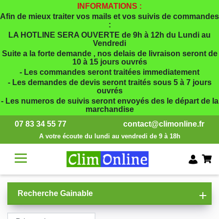
INFORMATIONS :
Afin de mieux traiter vos mails et vos suivis de commandes
:
LA HOTLINE SERA OUVERTE de 9h à 12h du Lundi au
Vendredi
Suite a la forte demande , nos delais de livraison seront de
10 à 15 jours ouvrés
- Les commandes seront traitées immediatement
- Les demandes de devis seront traités sous 5 à 7 jours
ouvrés
- Les numeros de suivis seront envoyés des le départ de la
marchandise
07 83 34 55 77
contact@climonline.fr
A votre écoute du lundi au vendredi de 9 à 18h
Recherche Gainable