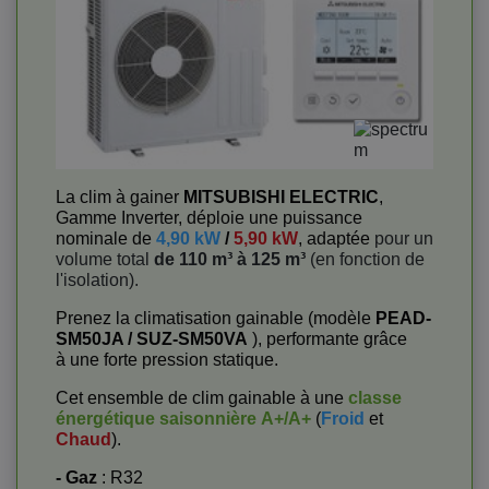
La clim à gainer
MITSUBISHI ELECTRIC
,
Gamme Inverter, déploie une puissance
nominale de
4,90 kW
/
5,90 kW
, adaptée
pour un
volume total
de 110 m³ à 125 m³
(en fonction de
l'isolation).
Prenez la climatisation gainable (modèle
PEAD-
SM50JA / SUZ-SM50VA
), performante grâce
à une forte pression statique.
Cet ensemble de clim gainable à une
classe
énergétique saisonnière
A+/A+
(
Froid
et
Chaud
).
- Gaz
: R32