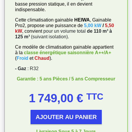
basse pression statique, il en devient
indispensable.
Cette climatisation gainable
HEIWA
, Gainable
Pro2, propose une puissance de
5,00 kW
/
5,50
kW
, convient
pour un volume total
de 110 m³ à
125 m³
(suivant isolation).
Ce modèle de climatisation gainable appartient
à la
classe énergétique saisonnière
A++/A+
(
Froid
et
Chaud
).
- Gaz
: R32
Garantie : 5 ans Pièces / 5 ans Compresseur
Prix
1 749,00 €
TTC
AJOUTER AU PANIER
Livraison Sous 5 à 7 Jours