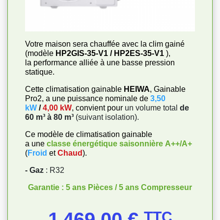
Votre maison sera chauffée avec la clim gainé
(modèle
HP2GIS-35-V1 / HP2ES-35-V1
),
la performance alliée à une basse pression
statique.
Cette climatisation gainable
HEIWA
, Gainable
Pro2, a une puissance nominale de
3,50
kW
/
4,00 kW
, convient pour
un volume total
de
60 m³ à 80 m³
(suivant isolation).
Ce modèle de climatisation gainable
a une
classe énergétique saisonnière
A++/A+
(
Froid
et
Chaud
).
- Gaz
: R32
Garantie : 5 ans Pièces / 5 ans Compresseur
Prix
1 469,00 €
TTC