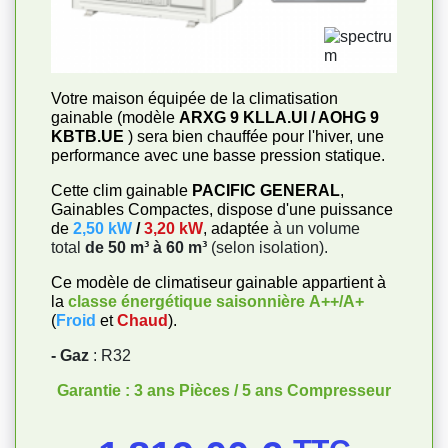
Votre maison équipée de la climatisation
gainable (modèle
ARXG 9 KLLA.UI / AOHG 9
KBTB.UE
) sera bien chauffée pour l'hiver, une
performance avec une basse pression statique.
Cette clim gainable
PACIFIC GENERAL
,
Gainables Compactes, dispose d'une puissance
de
2,50 kW
/
3,20 kW
, adaptée
à un volume
total
de 50 m³ à 60 m³
(selon isolation).
Ce modèle de climatiseur gainable appartient à
la
classe énergétique saisonnière
A++/A+
(
Froid
et
Chaud
).
- Gaz
: R32
Garantie : 3 ans Pièces / 5 ans Compresseur
Prix