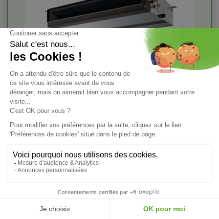
Convenant à votre habitation, la clim gainable
(modèle
PEAD-M35JA / SUZ-M35VA
), est
performante disposant d'une forte pression
statique.
Cette climatisation gainée
MITSUBISHI
ELECTRIC
, Gamme Inverter, a une puissance