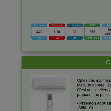
E
3,20
3,40
19
R32
opt
C
Optez dès maintenan
Mat),
un appareil é
C'est un excellent 
propose une puiss
- Pression acoust
- Wifi
: Oui