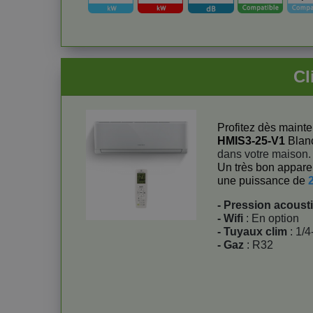
Cl
Profitez dès mainten
HMIS3-25-V1
Blanc
dans votre maison.
Un très bon apparei
une puissance de
- Pression acoust
- Wifi
: En option
- Tuyaux clim
: 1/4
- Gaz
: R32