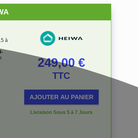
IWA
15 à
0-
n
Prix
249,00 €
TTC
AJOUTER AU PANIER
Livraison Sous 5 à 7 Jours