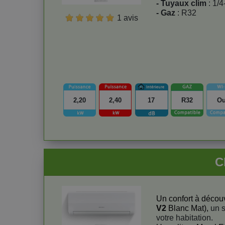
- Tuyaux clim
: 1/4
- Gaz
: R32
1 avis
2,20
2,40
17
R32
Ou
C
Un confort à découv
V2
Blanc Mat),
un s
votre habitation.