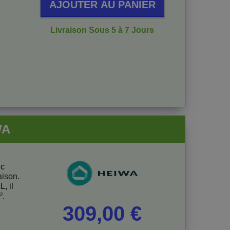
AJOUTER AU PANIER
Livraison Sous 5 à 7 Jours
WA
nc
aison.
, il
².
Prix
309,00 €