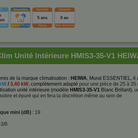
n
5 ans
0 an
ion
Clim Unité Intérieure HMIS3-35-V1 HEIW
mis de la marque climatisation :
HEIWA
, Mural ESSENTIEL, il 
 kW
/
3,40 kW
, complètement adapté
pour une pièce de 25 à 35 
tisation unité intérieure (modèle
HMIS3-35-V1
Blanc Brillant),
u
sobre et épuré qui en fera la discrétion même au sein de
ique mini (dB)
: 19
-3/8