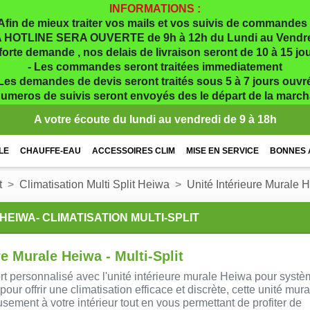
INFORMATIONS :
Afin de mieux traiter vos mails et vos suivis de commandes 
 HOTLINE SERA OUVERTE de 9h à 12h du Lundi au Vendr
 forte demande , nos delais de livraison seront de 10 à 15 j
- Les commandes seront traitées immediatement
 Les demandes de devis seront traités sous 5 à 7 jours ouvr
numeros de suivis seront envoyés des le départ de la marc
A votre écoute du lundi au vendredi de 9 à 18h
LE
CHAUFFE-EAU
ACCESSOIRES CLIM
MISE EN SERVICE
BONNES 
t
Climatisation Multi Split Heiwa
Unité Intérieure Murale 
EIWA- CLIMATISATION MULTI-SPLIT
re Murale Heiwa - Multi-Split
rt personnalisé avec l'unité intérieure murale Heiwa pour syst
pour offrir une climatisation efficace et discrète, cette unité mura
sement à votre intérieur tout en vous permettant de profiter de