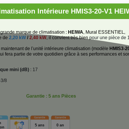
imatisation Intérieure HMIS3-20-V1 HE
e grande marque de climatisation :
HEIWA
, Mural ESSENTIEL,
e de
2,20 kW
/
2,40 kW
, il convient très bien
pour une pièce de 
aintenant de l'unité intérieure climatisation (modèle
HMIS3-2
qui fera partie de votre quotidien grâce à ses performances et so
ique mini (dB)
: 17
-3/8
Garantie : 5 ans Pièces
n
5 ans
0 an
ion