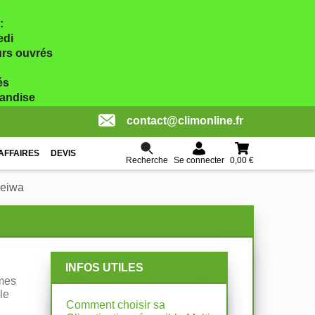
:
edi
ours ouvrés
és
handise
contact@climonline.fr
AFFAIRES
DEVIS
Recherche
0,00 €
Se connecter
Heiwa
INFOS UTILES
èmes
le
Comment choisir sa