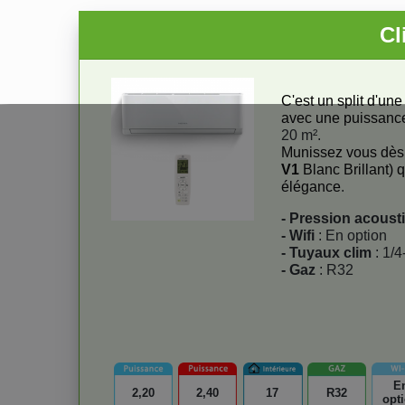
Cl
C'est un split d'un
avec une puissanc
20 m².
Munissez vous dès m
V1
Blanc Brillant) 
élégance
.
- Pression acoust
- Wifi
: En option
- Tuyaux clim
: 1/4
- Gaz
: R32
E
2,20
2,40
17
R32
opt