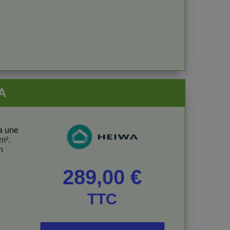
A
a une
m².
n
Prix
289,00 €
TTC