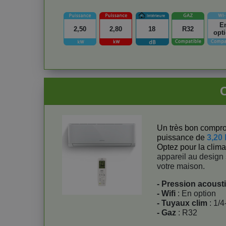
E
2,50
2,80
18
R32
opt
Un très bon compro
puissance de
3,20
Optez pour la clima
appareil au design 
votre maison.
- Pression acoust
- Wifi
: En option
- Tuyaux clim
: 1/4
- Gaz
: R32