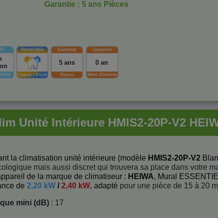
Garantie : 5 ans Pièces
n
5 ans
0 an
ion
lim Unité Intérieure HMIS2-20P-V2 HEI
t la climatisation unité intérieure (modèle
HMIS2-20P-V2
Bla
cologique mais aussi discret qui trouvera sa place dans votre m
appareil de la marque de climatiseur :
HEIWA
, Mural ESSENTIEL
ance de
2,20 kW
/
2,40 kW
, adapté
pour une pièce de 15 à 20 m
ique mini (dB)
: 17