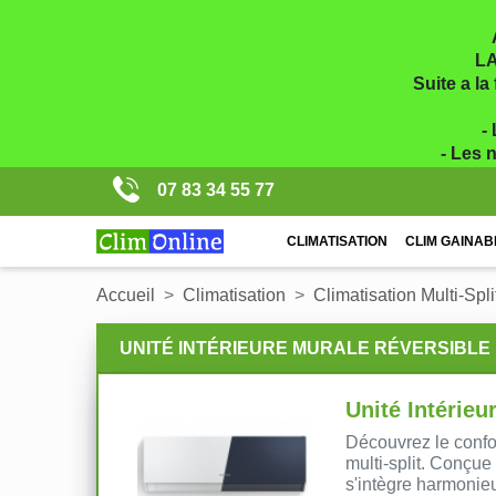
LA
Suite a la
-
- Les 
07 83 34 55 77
CLIMATISATION
CLIM GAINAB
Accueil
Climatisation
Climatisation Multi-Spli
UNITÉ INTÉRIEURE MURALE RÉVERSIBLE H
Unité Intérieu
Découvrez le confo
multi-split. Conçue 
s'intègre harmonieu