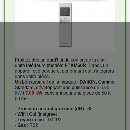
Profitez dès aujourd'hui du confort de la clim
unité intérieure (modèle
FTXM60R
Blanc),
un
appareil écologique et performant qui s'intègrera
dans votre pièce.
Un bon appareil de la marque :
DAIKIN
, Gamme
Standard, développant une puissance de
6,00
kW
/
7,00 kW
, convient
pour une pièce de 50 à
60 m².
- Pression acoustique mini (dB)
: 30
- Wifi
: Oui (Intégrée)
- Tuyaux clim
: 1/4-1/2
- Gaz
: R32