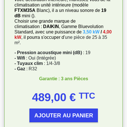
climatisation unité intérieure (modèle
FTXM35A
Blanc), il a un niveau sonore de
19
dB
mini ()
.
Choisir une grande marque de
climatisation :
DAIKIN
, Gamme Bluevolution
Standard, avec une puissance de
3,50 kW
/
4,00
kW
, il pourra s'occuper d'
une pièce de 25 à 35
m².
- Pression acoustique mini (dB)
: 19
- Wifi
: Oui (Intégrée)
- Tuyaux clim
: 1/4-3/8
- Gaz
: R32
Garantie : 3 ans Pièces
Prix
489,00 €
TTC
AJOUTER AU PANIER