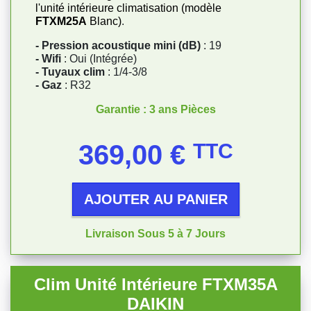
l'unité intérieure climatisation (modèle
FTXM25A
Blanc)
.
- Pression acoustique mini (dB)
: 19
- Wifi
: Oui (Intégrée)
- Tuyaux clim
: 1/4-3/8
- Gaz
: R32
Garantie : 3 ans Pièces
Prix
369,00 €
TTC
AJOUTER AU PANIER
Livraison Sous 5 à 7 Jours
Clim Unité Intérieure FTXM35A
DAIKIN