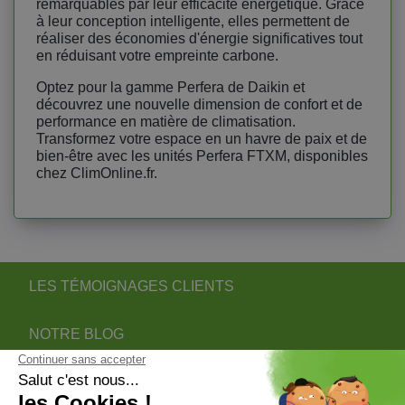
remarquables par leur efficacité énergétique. Grâce
à leur conception intelligente, elles permettent de
réaliser des économies d'énergie significatives tout
en réduisant votre empreinte carbone.
Optez pour la gamme Perfera de Daikin et
découvrez une nouvelle dimension de confort et de
performance en matière de climatisation.
Transformez votre espace en un havre de paix et de
bien-être avec les unités Perfera FTXM, disponibles
chez ClimOnline.fr.
LES TÉMOIGNAGES CLIENTS
NOTRE BLOG
DEVENIR PARTENAIRE INSTALLATEUR