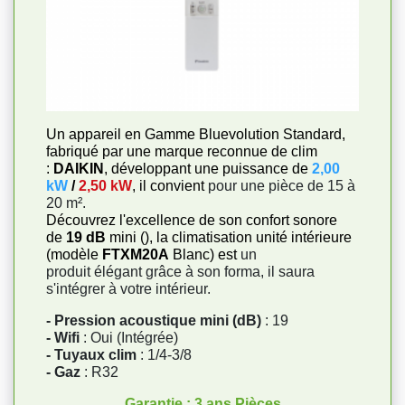
Un appareil en Gamme Bluevolution Standard,
fabriqué par une marque reconnue de clim
:
DAIKIN
, développant une puissance de
2,00
kW
/
2,50 kW
, il convient
pour une pièce de 15 à
20 m².
Découvrez l'excellence de son confort sonore
de
19 dB
mini (), la climatisation unité intérieure
(modèle
FTXM20A
Blanc) est
un
produit élégant grâce à son forma, il saura
s'intégrer à votre intérieur.
- Pression acoustique mini (dB)
: 19
- Wifi
: Oui (Intégrée)
- Tuyaux clim
: 1/4-3/8
- Gaz
: R32
Garantie : 3 ans Pièces