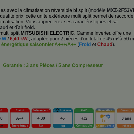
 avec la climatisation réversible bi split (
modèle
MXZ-2F53V
qualité prix, cette unité extérieure multi split permet de raccorde
limatisation.
Vous apprécierez ses caractéristiques et sa
aud et d'air froid.
multi split
MITSUBISHI ELECTRIC
, Gamme Inverter, offre une
 kW
/
6,40 kW
,
adaptée pour 2 pièces d'un total de 45 m² à 50 m
t énergétique saisonnier A+++/A++
(
Froid
et
Chaud
).
Garantie : 3 ans Pièces / 5 ans Compresseur
60
A++
4,30
46
R32
3 ans