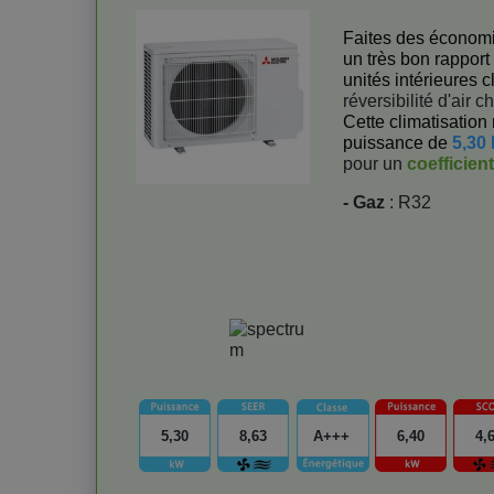
Faites des économies
un très bon rapport 
unités intérieures c
réversibilité d'air ch
Cette climatisation 
puissance de
5,30
pour un
coefficien
- Gaz
: R32
5,30
8,63
A+++
6,40
4,