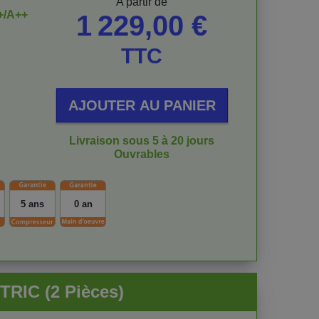
Prix
A partir de
+/A++
1 229,00 €
TTC
AJOUTER AU PANIER
Livraison sous 5 à 20 jours
Ouvrables
5 ans
0 an
TRIC (2 Pièces)