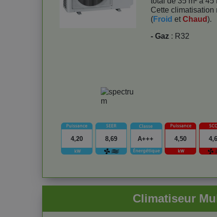
total de 35 m² à 45 
Cette climatisation 
(
Froid
et
Chaud
).
- Gaz
: R32
4,20
8,69
A+++
4,50
4,
Climatiseur Mu