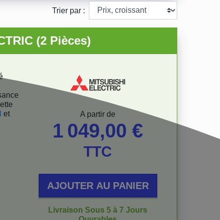
Trier par :
CTRIC (2 Pièces)
é
ssance
ette
d
et
Prix
A partir de
1 049,00 €
TTC
AJOUTER AU PANIER
Livraison Sous 5 à 7 Jours
Ouvrables