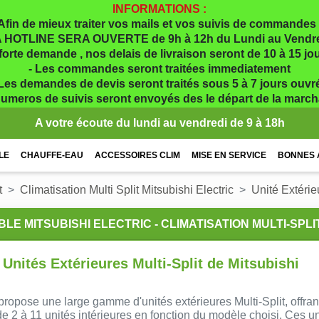
INFORMATIONS :
Afin de mieux traiter vos mails et vos suivis de commandes 
 HOTLINE SERA OUVERTE de 9h à 12h du Lundi au Vendr
 forte demande , nos delais de livraison seront de 10 à 15 j
- Les commandes seront traitées immediatement
 Les demandes de devis seront traités sous 5 à 7 jours ouvr
numeros de suivis seront envoyés des le départ de la marc
A votre écoute du lundi au vendredi de 9 à 18h
LE
CHAUFFE-EAU
ACCESSOIRES CLIM
MISE EN SERVICE
BONNES 
t
Climatisation Multi Split Mitsubishi Electric
Unité Extérie
LE MITSUBISHI ELECTRIC - CLIMATISATION MULTI-SPLI
Unités Extérieures Multi-Split de Mitsubishi
 propose une large gamme d'unités extérieures Multi-Split, offran
 de 2 à 11 unités intérieures en fonction du modèle choisi. Ces u