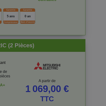
5 ans
0 an
C (2 Pièces)
tant
ée de
pièces
Prix
A partir de
/A+
1 069,00 €
TTC