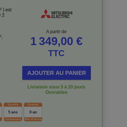
F
) est
r 2
Prix
A partir de
²,
1 349,00 €
TTC
AJOUTER AU PANIER
Livraison sous 5 à 20 jours
Ouvrables
5 ans
0 an