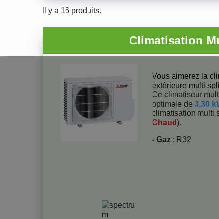
Il y a 16 produits.
Climatisation M
Vous aimerez la cli
extérieure multi spl
Ce climatiseur multi
optimale de
3,30 
climatisation multi s
Chaud
).
- Gaz
: R32