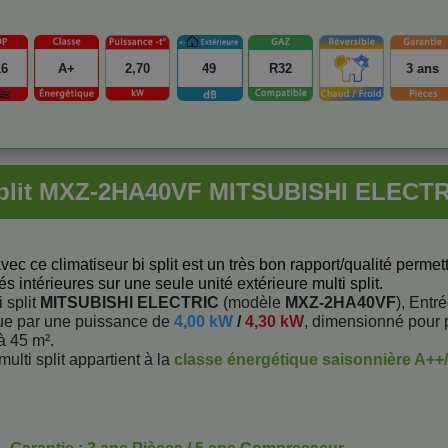
16
A+
2,70
49
R32
3 ans
Split MXZ-2HA40VF MITSUBISHI ELECTRI
vec ce climatiseur bi split est un très bon rapport/qualité permet
s intérieures sur une seule unité extérieure multi split.
 split
MITSUBISHI ELECTRIC
(modèle
MXZ-2HA40VF
), Entr
ue par une puissance de
4,00 kW
/
4,30 kW
, dimensionné pour 
à 45 m².
multi split appartient à la
classe énergétique saisonnière A++