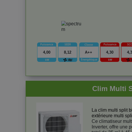
4,00
8,12
A++
4,30
4,
Clim Multi
La clim multi split 
extérieure multi spli
Ce climatiseur multi
Inverter, offre une