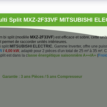
ulti Split MXZ-2F33VF MITSUBISHI ELE
m bi split (modèle
MXZ-2F33VF
) est efficace et sobre, cette unit
it permet de raccorder unités intérieures.
 split
MITSUBISHI ELECTRIC
, Gamme Inverter, offre une pui
kW
/
4,00 kW
, adapté pour 2 pièces d'un total de 25 m² à 35 m². C
plit est dans la c
lasse énergétique saisonnière A++/A+
(
Froi
Garantie : 3 ans Pièces / 5 ans Compresseur