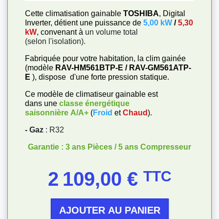
Cette climatisation gainable
TOSHIBA
, Digital
Inverter, détient une puissance de
5,00 kW
/
5,30
kW
, convenant à
un volume total
(selon l'isolation).
Fabriquée pour votre habitation, la clim gainée
(modèle
RAV-HM561BTP-E / RAV-GM561ATP-
E
), dispose d'une forte pression statique.
Ce modèle de climatiseur gainable est
dans une
classe énergétique
saisonnière
A/A+
(
Froid
et
Chaud
).
- Gaz
: R32
Garantie : 3 ans Pièces / 5 ans Compresseur
Prix
2 109,00 €
TTC
AJOUTER AU PANIER