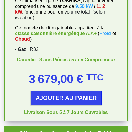
Ce climatiseur gainé
TOSHIBA
, Digital Inverter,
comprend une puissance de
9.50 kW
/
11.2
kW
, fonctionne pour un
volume total
(selon
isolation).
Ce modèle de clim gainable appartient à la
classe saisonnière énergétique
A/A+
(
Froid
et
Chaud
).
- Gaz
: R32
Garantie : 3 ans Pièces / 5 ans Compresseur
Prix
3 679,00 €
TTC
AJOUTER AU PANIER
Livraison Sous 5 à 7 Jours Ouvrables