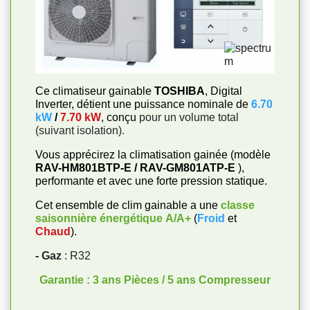
Ce climatiseur gainable
TOSHIBA
, Digital
Inverter, détient une puissance nominale de
6.70
kW
/
7.70 kW
, conçu
pour un volume total
(suivant isolation).
Vous apprécirez la climatisation gainée (modèle
RAV-HM801BTP-E / RAV-GM801ATP-E
),
performante et avec une forte pression statique.
Cet ensemble de clim gainable a une
classe
saisonnière énergétique
A/A+
(
Froid
et
Chaud
).
- Gaz
: R32
Garantie : 3 ans Pièces / 5 ans Compresseur