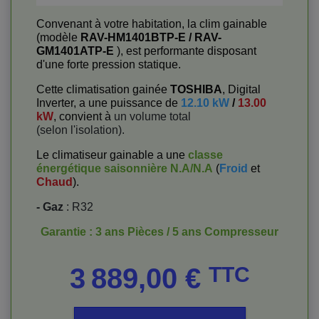
Convenant à votre habitation, la clim gainable
(modèle
RAV-HM1401BTP-E / RAV-
GM1401ATP-E
), est performante disposant
d'une forte pression statique.
Cette climatisation gainée
TOSHIBA
, Digital
Inverter, a une puissance de
12.10 kW
/
13.00
kW
, convient à
un volume total
(selon l'isolation).
Le climatiseur gainable a une
classe
énergétique saisonnière
N.A/N.A
(
Froid
et
Chaud
).
- Gaz
: R32
Garantie : 3 ans Pièces / 5 ans Compresseur
Prix
3 889,00 €
TTC