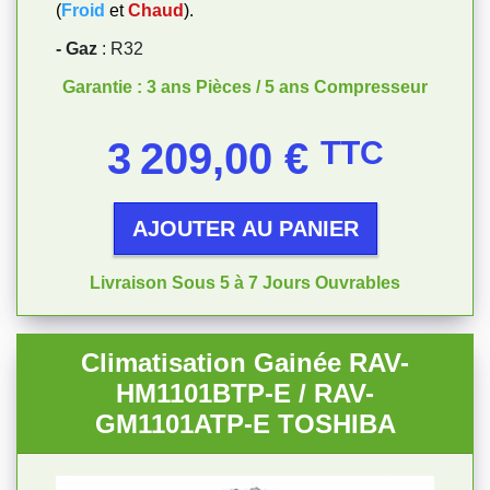
(
Froid
et
Chaud
).
- Gaz
: R32
Garantie : 3 ans Pièces / 5 ans Compresseur
Prix
3 209,00 €
TTC
AJOUTER AU PANIER
Livraison Sous 5 à 7 Jours Ouvrables
Climatisation Gainée RAV-
HM1101BTP-E / RAV-
GM1101ATP-E TOSHIBA