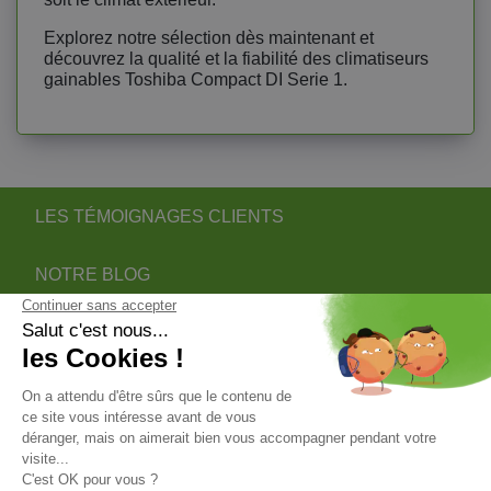
Explorez notre sélection dès maintenant et
découvrez la qualité et la fiabilité des climatiseurs
gainables Toshiba Compact DI Serie 1.
LES TÉMOIGNAGES CLIENTS
NOTRE BLOG
DEVENIR PARTENAIRE INSTALLATEUR
NOTRE SERVICE APRÈS VENTE
NOS PARTENAIRES OFFICIELS