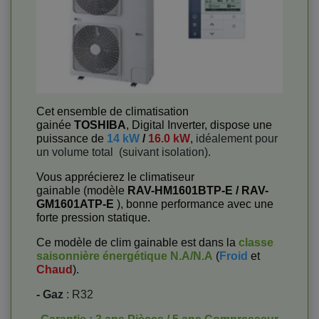
Cet ensemble de climatisation
gainée
TOSHIBA
, Digital Inverter, dispose une
puissance de
14 kW
/
16.0 kW
,
idéalement pour
un volume total
(suivant isolation).
Vous apprécierez le climatiseur
gainable (modèle
RAV-HM1601BTP-E / RAV-
GM1601ATP-E
), bonne performance avec une
forte pression statique.
Ce modèle de clim gainable est dans la
classe
saisonnière énergétique
N.A/N.A
(
Froid
et
Chaud
).
- Gaz
: R32