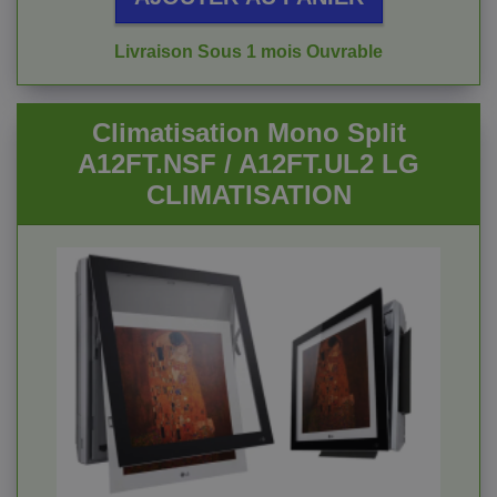
Livraison Sous 1 mois Ouvrable
Climatisation Mono Split
A12FT.NSF / A12FT.UL2 LG
CLIMATISATION