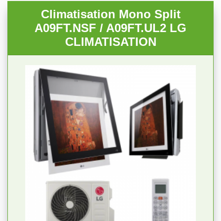
Climatisation Mono Split
A09FT.NSF / A09FT.UL2 LG
CLIMATISATION