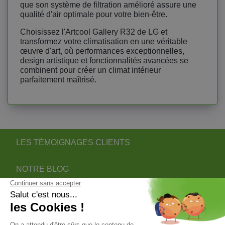
que son système de filtration amélioré assure une
qualité d'air optimale pour votre bien-être.
Choisissez l'Artcool Gallery R32 de LG et
transformez votre climatisation en une véritable
œuvre d'art, où performances exceptionnelles,
design artistique et fonctionnalités avancées se
combinent pour créer un climat intérieur
parfaitement maîtrisé.
LES TÉMOIGNAGES CLIENTS
NOTRE BLOG
DEVENIR PARTENAIRE INSTALLATEUR
NOTRE SERVICE APRÈS VENTE