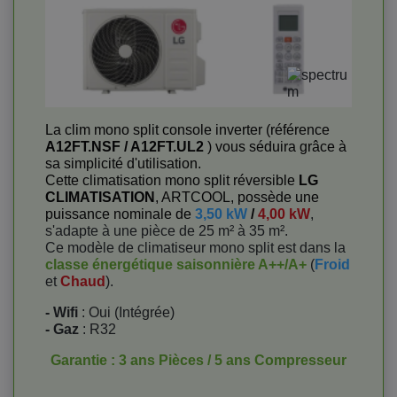
La clim mono split console inverter (référence
A12FT.NSF / A12FT.UL2
) vous séduira grâce à
sa simplicité d'utilisation.
Cette climatisation mono split réversible
LG
CLIMATISATION
, ARTCOOL, possède une
puissance nominale de
3,50 kW
/
4,00 kW
,
s'adapte à une pièce de 25 m² à 35 m².
Ce modèle de climatiseur mono split est dans la
classe énergétique saisonnière A++/A+
(
Froid
et
Chaud
).
- Wifi
: Oui (Intégrée)
- Gaz
: R32
Garantie : 3 ans Pièces / 5 ans Compresseur