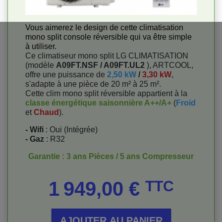
Vous aimerez le design de cette climatisation
mono split console réversible qui va être simple
à utiliser.
Ce climatiseur mono split LG CLIMATISATION
(modèle
A09FT.NSF / A09FT.UL2
), ARTCOOL,
offre une puissance de
2,50 kW
/
3,30 kW
,
s'adapte à une pièce de 20 m² à 25 m².
Cette clim mono split réversible appartient à la
classe énergétique saisonnière A++/A+
(
Froid
et
Chaud
).
- Wifi
: Oui (Intégrée)
- Gaz
: R32
Garantie : 3 ans Pièces / 5 ans Compresseur
Prix
1 949,00 €
TTC
AJOUTER AU PANIER