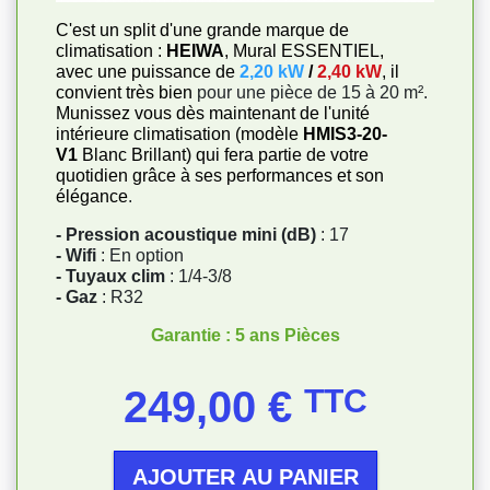
C'est un split d'une grande marque de
climatisation :
HEIWA
, Mural ESSENTIEL,
avec une puissance de
2,20 kW
/
2,40 kW
, il
convient très bien
pour une pièce de 15 à 20 m².
Munissez vous dès maintenant de l'unité
intérieure climatisation (modèle
HMIS3-20-
V1
Blanc Brillant) qui fera partie de votre
quotidien grâce à ses performances et son
élégance
.
- Pression acoustique mini (dB)
: 17
- Wifi
: En option
- Tuyaux clim
: 1/4-3/8
- Gaz
: R32
Garantie : 5 ans Pièces
Prix
249,00 €
TTC
AJOUTER AU PANIER