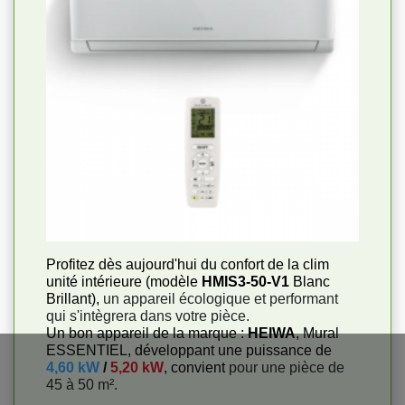
Profitez dès aujourd'hui du confort de la clim
unité intérieure (modèle
HMIS3-50-V1
Blanc
Brillant),
un appareil écologique et performant
qui s'intègrera dans votre pièce.
Un bon appareil de la marque :
HEIWA
, Mural
ESSENTIEL, développant une puissance de
4,60 kW
/
5,20 kW
, convient
pour une pièce de
45 à 50 m².