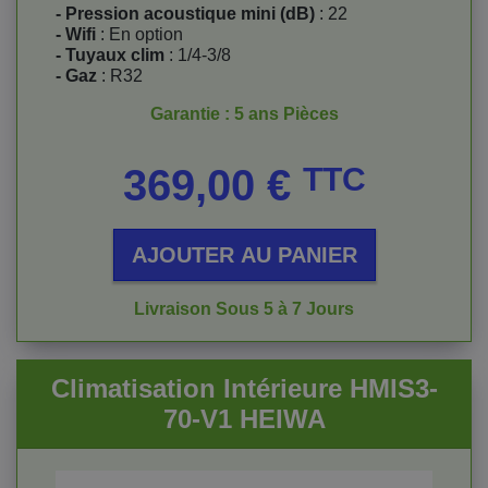
- Pression acoustique mini (dB)
: 22
- Wifi
: En option
- Tuyaux clim
: 1/4-3/8
- Gaz
: R32
Garantie : 5 ans Pièces
Prix
369,00 €
TTC
AJOUTER AU PANIER
Livraison Sous 5 à 7 Jours
Climatisation Intérieure HMIS3-
70-V1 HEIWA