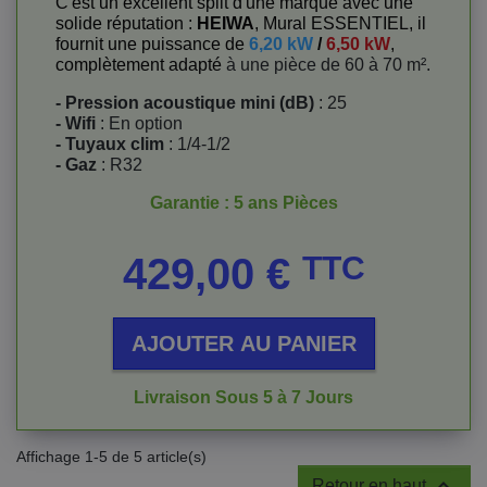
C'est un excellent split d'une marque avec une
solide réputation :
HEIWA
, Mural ESSENTIEL, il
fournit une puissance de
6,20 kW
/
6,50 kW
,
complètement adapté
à une pièce de 60 à 70 m².
- Pression acoustique mini (dB)
: 25
- Wifi
: En option
- Tuyaux clim
: 1/4-1/2
- Gaz
: R32
Garantie : 5 ans Pièces
Prix
429,00 €
TTC
AJOUTER AU PANIER
Livraison Sous 5 à 7 Jours
Affichage 1-5 de 5 article(s)

Retour en haut