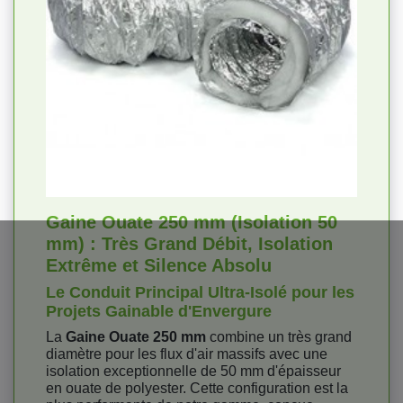
Gaine Ouate 250 mm (Isolation 50
mm) : Très Grand Débit, Isolation
Extrême et Silence Absolu
Le Conduit Principal Ultra-Isolé pour les
Projets Gainable d'Envergure
La
Gaine Ouate 250 mm
combine un très grand
diamètre pour les flux d'air massifs avec une
isolation exceptionnelle de 50 mm d'épaisseur
en ouate de polyester. Cette configuration est la