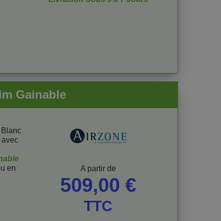
lim Gainable
 Blanc
i avec
inable
u en
Prix
A partir de
509,00 €
TTC