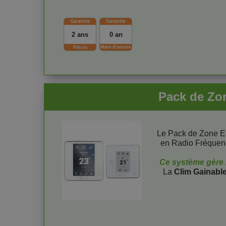
2 ans
0 an
Pack de Zon
Le Pack de Zone E
en Radio Fréquen
Ce système gère l'
La
Clim Gainabl