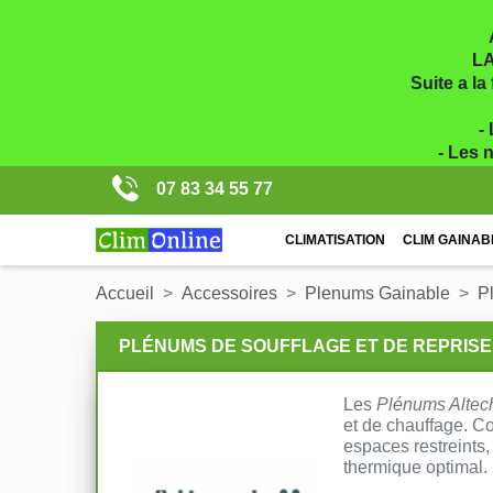
LA
Suite a la
-
- Les 
07 83 34 55 77
CLIMATISATION
CLIM GAINAB
Accueil
Accessoires
Plenums Gainable
P
PLÉNUMS DE SOUFFLAGE ET DE REPRISE 
Les
Plénums Altec
et de chauffage. Co
espaces restreints,
thermique optimal.