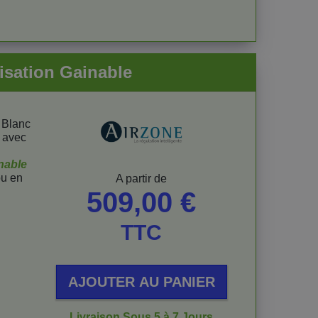
isation Gainable
 Blanc
i avec
inable
u en
Prix
A partir de
509,00 €
TTC
AJOUTER AU PANIER
Livraison Sous 5 à 7 Jours