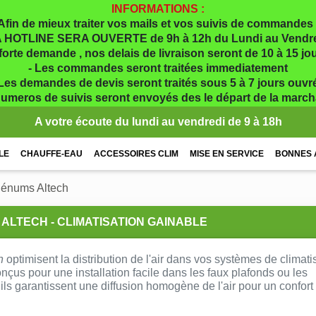
INFORMATIONS :
Afin de mieux traiter vos mails et vos suivis de commandes 
 HOTLINE SERA OUVERTE de 9h à 12h du Lundi au Vendr
 forte demande , nos delais de livraison seront de 10 à 15 j
- Les commandes seront traitées immediatement
 Les demandes de devis seront traités sous 5 à 7 jours ouvr
numeros de suivis seront envoyés des le départ de la marc
A votre écoute du lundi au vendredi de 9 à 18h
LE
CHAUFFE-EAU
ACCESSOIRES CLIM
MISE EN SERVICE
BONNES 
lénums Altech
ALTECH - CLIMATISATION GAINABLE
h
optimisent la distribution de l'air dans vos systèmes de climati
nçus pour une installation facile dans les faux plafonds ou les
 ils garantissent une diffusion homogène de l'air pour un confort