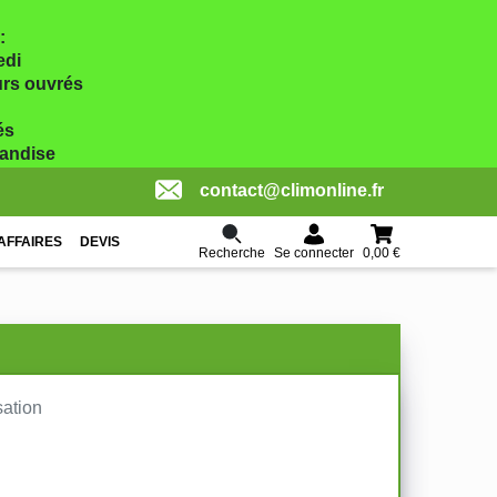
:
edi
ours ouvrés
és
handise
contact@climonline.fr
AFFAIRES
DEVIS
Recherche
0,00 €
Se connecter
sation