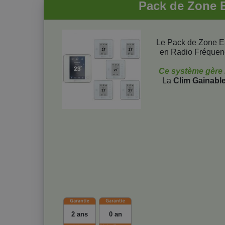
Pack de Zone E
Le Pack de Zone E
en Radio Fréquen
Ce système gère l'
La
Clim Gainabl
2 ans
0 an