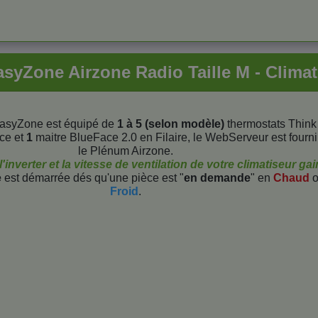
syZone Airzone Radio Taille M - Climat
asyZone est équipé de
1 à 5 (selon modèle)
thermostats Think
ce et
1
maitre BlueFace 2.0 en Filaire, le WebServeur est fourn
le Plénum Airzone.
inverter et la vitesse de ventilation de votre climatiseur ga
e
est démarrée dés qu'une pièce est "
en demande
" en
Chaud
o
Froid
.