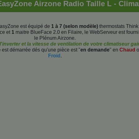
asyZone Airzone Radio Taille L - Clima
asyZone est équipé de
1 à 7 (selon modèle)
thermostats Think
ce et
1
maitre BlueFace 2.0 en Filaire, le WebServeur est fourn
le Plénum Airzone.
inverter et la vitesse de ventilation de votre climatiseur ga
e
est démarrée dés qu'une pièce est "
en demande
" en
Chaud
o
Froid
.