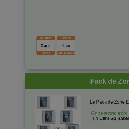
2 ans
0 an
Pack de Zon
Le Pack de Zone E
Ce système gère l'
La
Clim Gainabl