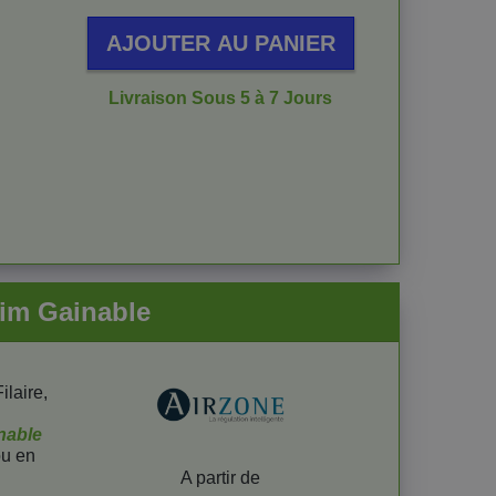
AJOUTER AU PANIER
Livraison Sous 5 à 7 Jours
lim Gainable
laire,
inable
u en
Prix
A partir de