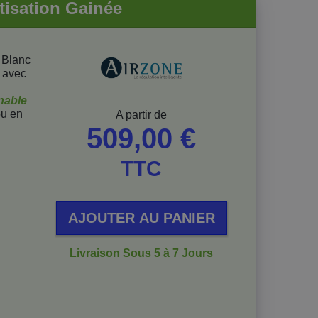
tisation Gainée
 Blanc
i avec
inable
u en
Prix
A partir de
509,00 €
TTC
AJOUTER AU PANIER
Livraison Sous 5 à 7 Jours