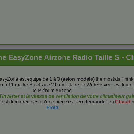
e EasyZone Airzone Radio Taille S - C
asyZone est équipé de
1 à 3 (selon modèle)
thermostats Think
ce et
1
maitre BlueFace 2.0 en Filaire, le WebServeur est fourn
le Plénum Airzone.
inverter et la vitesse de ventilation de votre climatiseur ga
e
est démarrée dés qu'une pièce est "
en demande
" en
Chaud
o
Froid
.