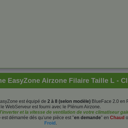
e EasyZone Airzone Filaire Taille L - C
asyZone est équipé de
2 à 8 (selon modèle)
BlueFace 2.0 en Fi
le WebServeur est fourni avec le Plénum Airzone.
inverter et la vitesse de ventilation de votre climatiseur ga
e
est démarrée dés qu'une pièce est "
en demande
" en
Chaud
o
Froid
.