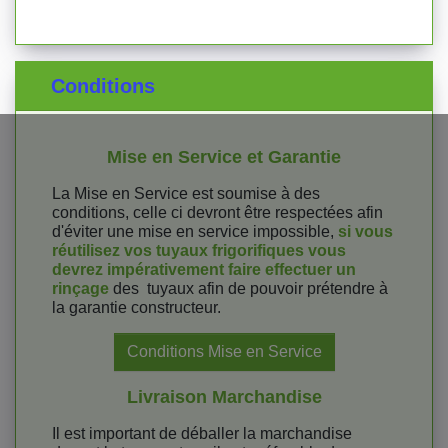
Conditions
Mise en Service et Garantie
La Mise en Service est soumise à des
conditions, celle ci devront être respectées afin
d'éviter une mise en service impossible,
si vous
réutilisez vos tuyaux frigorifiques vous
devrez impérativement faire effectuer un
rinçage
des tuyaux afin de pouvoir prétendre à
la garantie constructeur.
Conditions Mise en Service
Livraison Marchandise
Il est important de déballer la marchandise