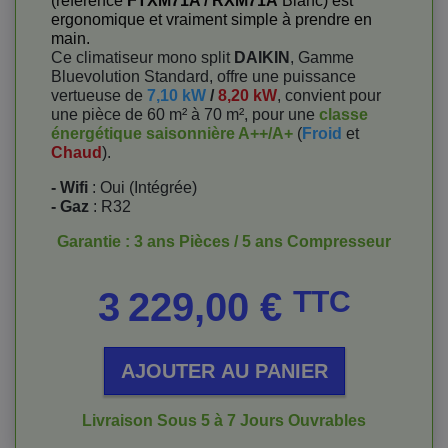
(référence
FTXM71A / RXM71A
Blanc) est
ergonomique et vraiment simple à prendre en
main.
Ce climatiseur mono split
DAIKIN
, Gamme
Bluevolution Standard, offre une puissance
vertueuse de
7,10 kW
/
8,20 kW
, convient pour
une pièce de 60 m² à 70 m², pour une
classe
énergétique saisonnière A++/A+
(
Froid
et
Chaud
).
- Wifi
: Oui (Intégrée)
- Gaz
: R32
Garantie : 3 ans Pièces / 5 ans Compresseur
Prix
3 229,00 €
TTC
AJOUTER AU PANIER
Livraison Sous 5 à 7 Jours Ouvrables