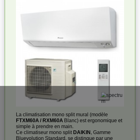
La climatisation mono split mural (modèle
FTXM60A / RXM60A
Blanc) est ergonomique et
simple à prendre en main.
Ce climatiseur mono split
DAIKIN
, Gamme
Bluevolution Standard, se distingue par une