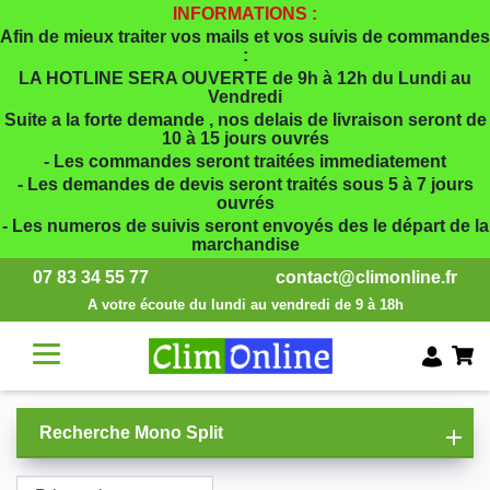
INFORMATIONS :
Afin de mieux traiter vos mails et vos suivis de commandes
:
LA HOTLINE SERA OUVERTE de 9h à 12h du Lundi au
Vendredi
Suite a la forte demande , nos delais de livraison seront de
10 à 15 jours ouvrés
- Les commandes seront traitées immediatement
- Les demandes de devis seront traités sous 5 à 7 jours
ouvrés
- Les numeros de suivis seront envoyés des le départ de la
marchandise
07 83 34 55 77
contact@climonline.fr
A votre écoute du lundi au vendredi de 9 à 18h
Recherche Mono Split