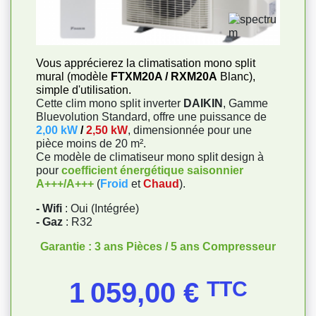
Vous apprécierez la climatisation mono split
mural (modèle
FTXM20A / RXM20A
Blanc),
simple d'utilisation.
Cette clim mono split inverter
DAIKIN
, Gamme
Bluevolution Standard, offre une puissance de
2,00 kW
/
2,50 kW
, dimensionnée pour une
pièce moins de 20 m².
Ce modèle de climatiseur mono split design à
pour
coefficient énergétique saisonnier
A+++/A+++
(
Froid
et
Chaud
).
- Wifi
: Oui (Intégrée)
- Gaz
: R32
Garantie : 3 ans Pièces / 5 ans Compresseur
Prix
1 059,00 €
TTC