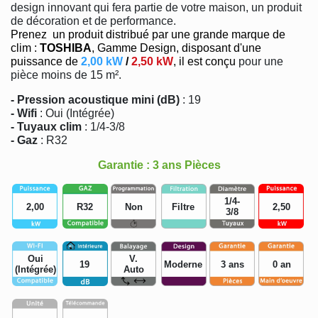
design innovant qui fera partie de votre maison, un produit
de décoration et de performance.
Prenez un produit distribué par une grande marque de
clim :
TOSHIBA
, Gamme Design, disposant d'une
puissance de
2,00 kW
/
2,50 kW
, il est conçu
pour une
pièce moins de 15 m².
- Pression acoustique mini (dB)
: 19
- Wifi
: Oui (Intégrée)
- Tuyaux clim
: 1/4-3/8
- Gaz
: R32
Garantie : 3 ans Pièces
1/4-
2,00
R32
Non
Filtre
2,50
3/8
Oui
V.
19
Moderne
3 ans
0 an
(Intégrée)
Auto