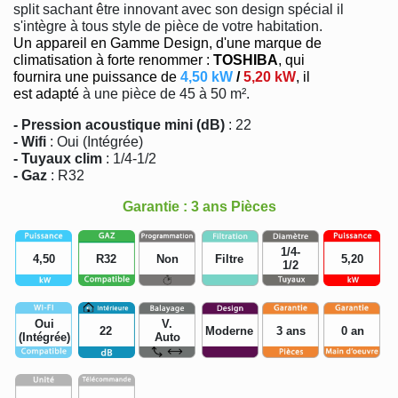
split sachant être innovant avec son design spécial il
s'intègre à tous style de pièce de votre habitation.
Un appareil en Gamme Design, d'une marque de
climatisation à forte renommer :
TOSHIBA
, qui
fournira une puissance de
4,50 kW
/
5,20 kW
, il
est adapté
à une pièce de 45 à 50 m².
- Pression acoustique mini (dB)
: 22
- Wifi
: Oui (Intégrée)
- Tuyaux clim
: 1/4-1/2
- Gaz
: R32
Garantie : 3 ans Pièces
1/4-
4,50
R32
Non
Filtre
5,20
1/2
Oui
V.
22
Moderne
3 ans
0 an
(Intégrée)
Auto