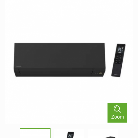
Zoom
0 