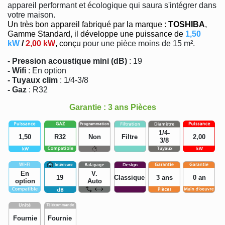
appareil performant et écologique qui saura s'intégrer dans
votre maison.
Un très bon appareil fabriqué par la marque :
TOSHIBA
,
Gamme Standard, il développe une puissance de
1,50
kW
/
2,00 kW
, conçu
pour une pièce moins de 15 m².
- Pression acoustique mini (dB)
: 19
- Wifi
: En option
- Tuyaux clim
: 1/4-3/8
- Gaz
: R32
Garantie : 3 ans Pièces
1/4-
1,50
R32
Non
Filtre
2,00
3/8
En
V.
19
Classique
3 ans
0 an
option
Auto
Fournie
Fournie