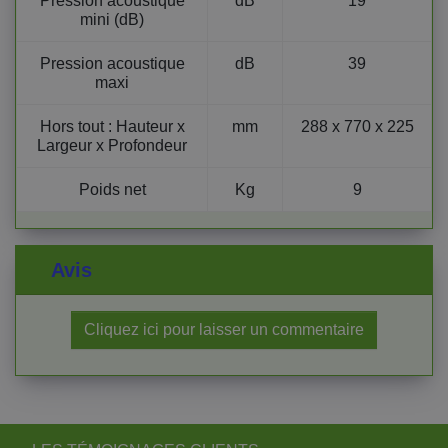
Pression acoustique
dB
19
mini (dB)
Pression acoustique
dB
39
maxi
Hors tout : Hauteur x
mm
288 x 770 x 225
Largeur x Profondeur
Poids net
Kg
9
Avis
Cliquez ici pour laisser un commentaire