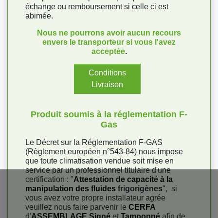
échange ou remboursement si celle ci est
abimée.
Nous ne pourrons avoir aucun recours
envers le transporteur si vous l'avez
acceptée
.
Conditions
Livraison
Produit soumis à la réglementation F-
Gas
Le Décret sur la Réglementation F-GAS
(Règlement européen n°543-84) nous impose
que toute climatisation vendue soit mise en
service par un professionnel titulaire d'une
certification : "
Attestation de capacité à la
manipulation des fluides
frigorigènes
", si
vous avez votre propre installateur agrée
veuillez nous faire parvenir le
CERFA
d'
ASSEMBLAGE Signé
et
Tamponné
afin de