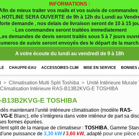
INFORMATIONS :
Afin de mieux traiter vos mails et vos suivis de commandes 
 HOTLINE SERA OUVERTE de 9h à 12h du Lundi au Vendr
 forte demande , nos delais de livraison seront de 10 à 15 j
- Les commandes seront traitées immediatement
 Les demandes de devis seront traités sous 5 à 7 jours ouvr
numeros de suivis seront envoyés des le départ de la marc
A votre écoute du lundi au vendredi de 9 à 18h
LE
CHAUFFE-EAU
ACCESSOIRES CLIM
MISE EN SERVICE
BONNES 
t
Climatisation Multi Split Toshiba
Unité Intérieure Murale
Climatisation Intérieure RAS-B13B2KVG-E TOSHIBA
S-B13B2KVG-E TOSHIBA
dès maintenant l'unité intérieure climatisation (modèle
RAS-
KVG-E
Blanc), elle s'intégrera dans votre intérieur de part sa dis
ses formes épurées
.
lent split de la marque de climatiseur :
TOSHIBA
, Gamme Stand
 d'une puissance de
3,30 kW
/
3,60 kW
, adapté
pour une pièce 