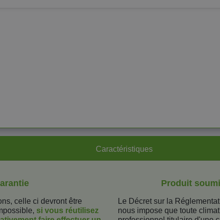
Caractéristiques
arantie
Produit soumi
s, celle ci devront être
Le Décret sur la Réglementa
impossible,
si vous réutilisez
nous impose que toute climat
ativement faire effectuer un
professionnel titulaire d'une ce