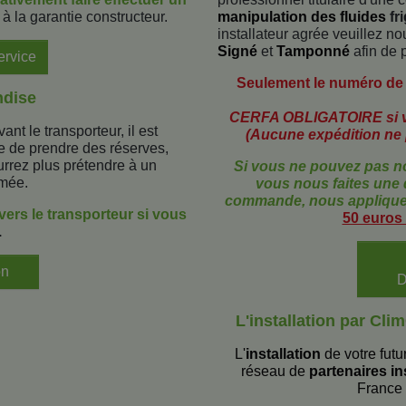
à la garantie constructeur.
manipulation des fluides
fr
installateur agrée veuillez no
Signé
et
Tamponné
afin de p
ervice
Seulement le numéro de 
ndise
CERFA OBLIGATOIRE si v
nt le transporteur, il est
(Aucune expédition ne 
e de prendre des réserves,
rrez plus prétendre à un
Si vous ne pouvez pas 
imée.
vous nous faites un
commande, nous appliquero
ers le transporteur si vous
50 euros
.
on
L'installation par Cli
L'
installation
de votre futu
réseau de
partenaires in
France 