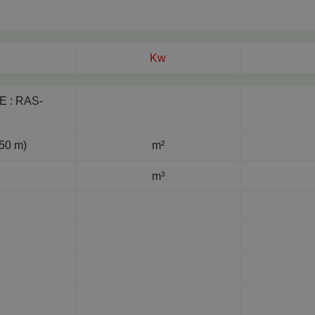
e
Kw
E
:
RAS-
,50 m)
m²
m³