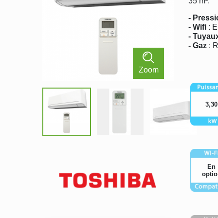
35 m².
- Press
- Wifi
: E
- Tuyau
- Gaz
: 
Zoom
0 s
3,30
En
optio