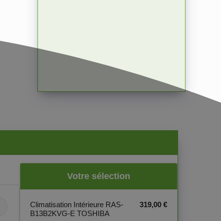
Votre sélection
Climatisation Intérieure RAS-
319,00 €
▼
B13B2KVG-E TOSHIBA