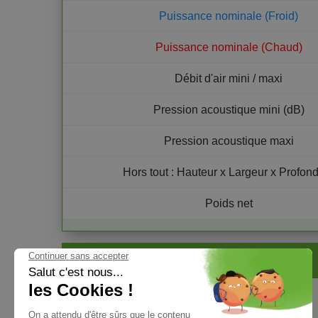
Puissance nominale (Froid)
Puissance nominale (Chaud)
Débit d'air mini / maxi
Pression acoustique mini (dB)
Pression acoustique maxi
Hors tout : Hauteur x Largeur x Profon
Poids net
Conditions