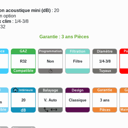
ion acoustique mini (dB)
: 20
n option
x clim
: 1/4-3/8
R32
Garantie : 3 ans Pièces
0 s
R32
Non
Filtre
1/4-3/8
20
V. Auto
Classique
3 ans
n