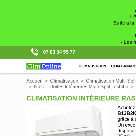
LA
Suite a la
-
- Les 
07 83 34 55 77
CLIMATISATION
CLIM GAINAB
Accueil
Climatisation
Climatisation Multi-Spli
Naka - Unités Intérieures Multi-Split Toshiba
CLIMATISATION INTÉRIEURE RA
Achetez 
B13B2
grâce à 
Un excel
dispose