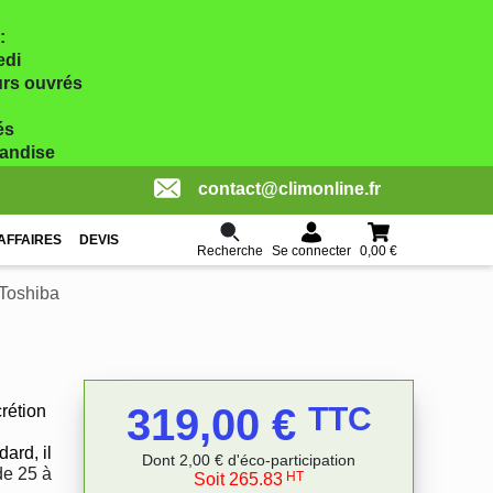
:
edi
ours ouvrés
és
handise
contact@climonline.fr
AFFAIRES
DEVIS
Recherche
0,00 €
Se connecter
 Toshiba
319,00 €
TTC
crétion
ard, il
Dont 2,00 € d'éco-participation
de 25 à
HT
Soit 265.83