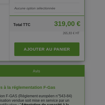
319,00 €
Total TTC
265,83 € HT
AJOUTER AU PANIER
Avis
s à la réglementation F-Gas
tion F-GAS (Règlement européen n°543-84)
isation vendue soit mise en service par un
rtification : "
Attestation de capacité à la