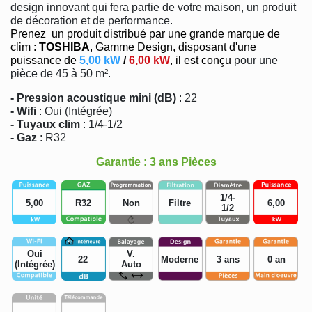
design innovant qui fera partie de votre maison, un produit
de décoration et de performance.
Prenez un produit distribué par une grande marque de
clim :
TOSHIBA
, Gamme Design, disposant d'une
puissance de
5,00 kW
/
6,00 kW
, il est conçu
pour une
pièce de 45 à 50 m².
- Pression acoustique mini (dB)
: 22
- Wifi
: Oui (Intégrée)
- Tuyaux clim
: 1/4-1/2
- Gaz
: R32
Garantie : 3 ans Pièces
1/4-
5,00
R32
Non
Filtre
6,00
1/2
Oui
V.
22
Moderne
3 ans
0 an
(Intégrée)
Auto